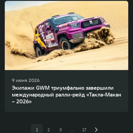
9 июня 2026
Экипажи GWM триумфально завершили
международный ралли-рейд «Такла-Макан
– 2026»
1
2
3
…
17