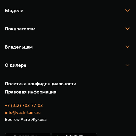
Модели
TANK 300
TANK 400
Покупателям
TANK 500
TANK 700
Спецпредложения
Тест-драйв
Владельцам
TANK Финансы
TANK Кредит
Гарантия
TANK Лизинг
Помощь на дороге
Корпоративным клиентам
О дилере
Новые цифровые сервисы TANK
Зарядные станции
Подписки
О нас
Специальные предложения
35 лет GWM
Сервис
Политика конфиденциальности
GWM ТЕХ ДЕНЬ
Нулевое ТО
Новости
Правовая информация
Моторные масла
+7 (812) 703-77-03
info@vazh-tank.ru
Восток-Авто Жукова