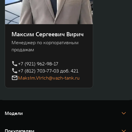
Максим Сергеевич Вирич
Менеджер по корпоративным
продажам
+7 (921) 962-98-17
+7 (812) 703-77-03 доб. 421
Maksim.Virich@vazh-tank.ru
Модели
TANK 300
TANK 400
Покупателям