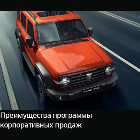
WEY 07
WEY 05
Расширяя границы комфорта
Эстетика ново
от 6 149 000 ₽
от 5 699 0
WEY 80
WEY 80 Л
Масштаб возможностей
Масштаб возм
от 6 449 000 ₽
от 8 099 0
Преимущества программы
корпоративных продаж