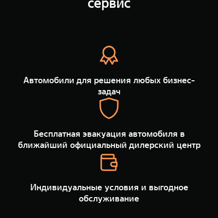
сервис
TANK Финансы
Сервис
Корпоративным клиентам
Специальные предложения
Моторные масла
TANK ФИНАНСЫ
TANK Кредит
ЦИФРОВЫЕ СЕРВИСЫ TANK
Автомобили для решения любых бизнес-
TANK Лизинг
Цифровые сервисы TANK
задач
TANK 500
TANK 700
TANK Страхование
Подписки
Веди за собой
Сила признан
от 6 499 000 ₽
от 10 199 
Бесплатная эвакуация автомобиля в
ближайший официальный дилерский центр
Индивидуальные условия и выгодное
обслуживание