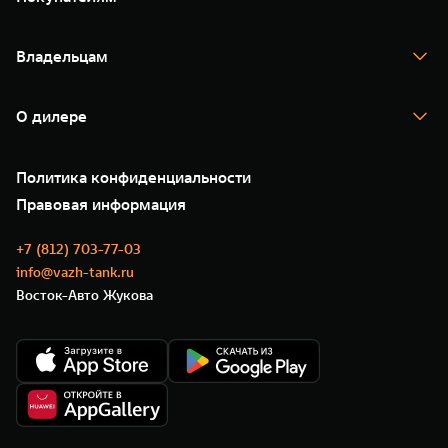
TANK 500
TANK 700
Спецпредложения
Тест-драйв
Владельцам
TANK Финансы
TANK Кредит
Гарантия
TANK Лизинг
Помощь на дороге
Корпоративным клиентам
О дилере
Новые цифровые сервисы TANK
Зарядные станции
Подписки
О нас
Специальные предложения
35 лет GWM
Сервис
Политика конфиденциальности
GWM ТЕХ ДЕНЬ
Нулевое ТО
Новости
Правовая информация
Моторные масла
+7 (812) 703-77-03
info@vazh-tank.ru
Восток-Авто Жукова