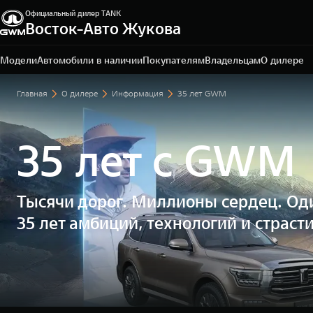
Официальный дилер TANK
Санкт-Петербург, ул. Портовая, 15, литер Б, помещ. 2-
Восток-Авто Жукова
Н
+7 (812) 703-77-03
Модели
Автомобили в наличии
Покупателям
Владельцам
О дилере
Главная
О дилере
Информация
35 лет GWM
35 лет с GWM
Тысячи дорог. Миллионы сердец. Оди
35 лет амбиций, технологий и страст