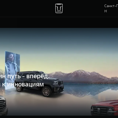
Санкт-П
Н
н путь - вперёд.
и к инновациям