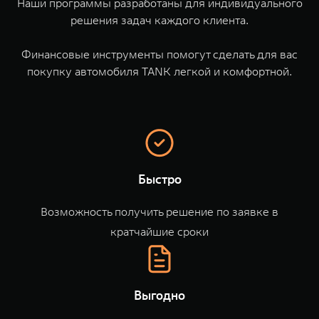
Наши программы разработаны для индивидуального
TANK Финансы
Сервис
решения задач каждого клиента.⁣⁣⁣⁣
Корпоративным клиентам
Специальные предложения
TANK 500
TANK 700
Финансовые инструменты помогут сделать для вас
Моторные масла
Веди за собой
Сила признания
покупку автомобиля TANK легкой и комфортной.
TANK ФИНАНСЫ
от 6 499 000 ₽
от 10 199 000 ₽
TANK Кредит
ЦИФРОВЫЕ СЕРВИСЫ TANK
TANK Лизинг
Цифровые сервисы TANK
TANK Страхование
Подписки
Быстро
WEY 07
WEY 05
Расширяя границы комфорта
Эстетика нового времени
Возможность получить решение по заявке в
от 6 149 000 ₽
от 5 699 000 ₽
кратчайшие сроки
Выгодно