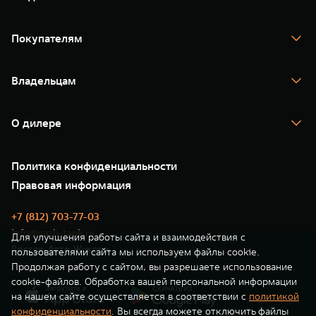
TANK 300
TANK 400
Покупателям
TANK 500
TANK 700
Спецпредложения
Тест-драйв
Владельцам
TANK Финансы
TANK Кредит
Гарантия
TANK Лизинг
Помощь на дороге
Корпоративным клиентам
О дилере
Новые цифровые сервисы TANK
Зарядные станции
Подписки
О нас
Специальные предложения
35 лет GWM
Сервис
Политика конфиденциальности
GWM ТЕХ ДЕНЬ
Нулевое ТО
Новости
Правовая информация
Моторные масла
+7 (812) 703-77-03
info@vazh-tank.ru
Для улучшения работы сайта и взаимодействия с
Восток-Авто Жукова
пользователями сайта мы используем файлы cookie.
Продолжая работу с сайтом, вы разрешаете использование
cookie-файлов. Обработка вашей персональной информации
на нашем сайте осуществляется в соответствии с
политикой
конфиденциальности
. Вы всегда можете отключить файлы