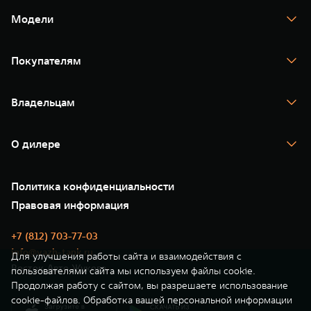
Модели
TANK 300
TANK 400
Покупателям
TANK 500
TANK 700
Спецпредложения
Тест-драйв
Владельцам
TANK Финансы
TANK Кредит
Гарантия
TANK Лизинг
Помощь на дороге
Корпоративным клиентам
О дилере
Новые цифровые сервисы TANK
Зарядные станции
Подписки
О нас
Специальные предложения
35 лет GWM
Сервис
Политика конфиденциальности
GWM ТЕХ ДЕНЬ
Нулевое ТО
Новости
Правовая информация
Моторные масла
+7 (812) 703-77-03
info@vazh-tank.ru
Для улучшения работы сайта и взаимодействия с
Восток-Авто Жукова
пользователями сайта мы используем файлы cookie.
Продолжая работу с сайтом, вы разрешаете использование
cookie-файлов. Обработка вашей персональной информации