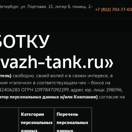
етербург, ул. Портовая, 15, литер Б, помещ. 2-
+7 (812) 703-77-03
БОТКУ
zh-tank.ru»
тель)
свободно, своей волей и в своем интересе, в
ния «галочки» в соответствующем чек – боксе на
2406283 ОГРН 1097847092199, адрес юр. лица: 198096,
атор персональных данных и/или Компания)
согласие на
Категории
Перечень
персональных
персональных
данных,
данных,