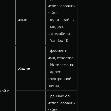
использовании
сайта;
иные
- куки - файлы;
- модель
автомобиля;
- Yandex ID.
- фамилия,
имя, отчество;
- № телефона;
общие
- адрес
электронной
почты;
кой и
- данные об
использовании
сайта;