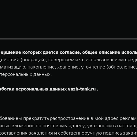
овершение которых дается согласие, общее описание испо
ействий (операций), совершаемых с использованием средс
матизацию, накопление, хранение, уточнение (обновление,
 персональных данных.
аботки персональных данных vazh-tank.ru .
ебованием прекратить распространение в мой адрес рекла
исью вложения по почтовому адресу, указанном в настоящ
у составления заявления и собственноручную подпись заяв