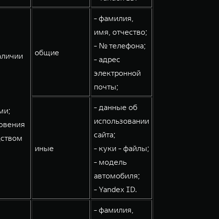
- фамилия,
имя, отчество;
- № телефона;
общие
аличии
- адрес
электронной
почты;
- данные об
ми;
использовании
овения
сайта;
дством
иные
- куки - файлы;
- модель
автомобиля;
- Yandex ID.
- фамилия,