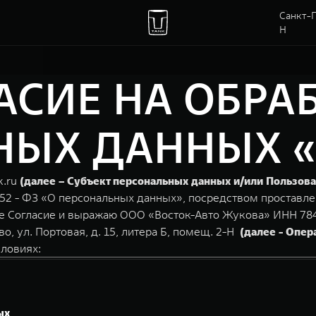
Санкт-П
Н
АСИЕ НА ОБРА
ЫХ ДАННЫХ «va
k.ru
(далее – Субъект персональных данных и/или Пользова
152 - ФЗ «О персональных данных», посредством проставле
ее Согласие и выражаю ООО «Восток-Авто Жукова» ИНН 784
во, ул. Портовая, д. 15, литера Б, помещ. 2-Н
(далее - Опер
ловиях:
ых