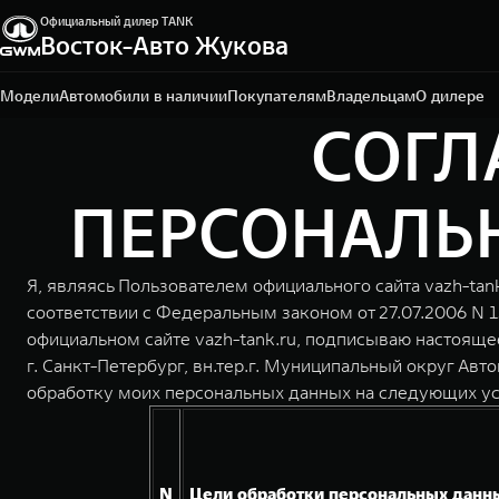
Официальный дилер TANK
Санкт-Петербург, ул. Портовая, 15, литер Б, помещ. 2-
Восток-Авто Жукова
Н
+7 (812) 703-77-03
Модели
Автомобили в наличии
Покупателям
Владельцам
О дилере
СОГЛ
ПЕРСОНАЛЬН
Я, являясь Пользователем официального сайта vazh-tan
соответствии с Федеральным законом от 27.07.2006 N 
официальном сайте vazh-tank.ru, подписываю настоящ
г. Санкт-Петербург, вн.тер.г. Муниципальный округ Авто
обработку моих персональных данных на следующих ус
N
Цели обработки персональных данн