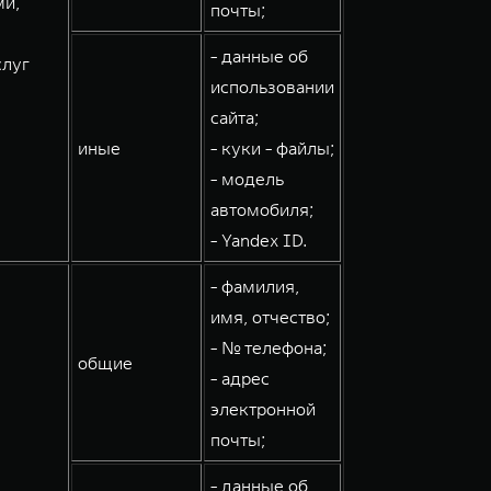
ми,
почты;
- данные об
слуг
использовании
сайта;
иные
- куки - файлы;
- модель
автомобиля;
- Yandex ID.
- фамилия,
имя, отчество;
- № телефона;
общие
- адрес
электронной
почты;
- данные об