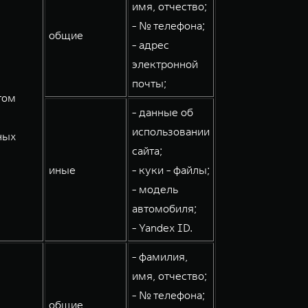
имя, отчество;
- № телефона;
общие
- адрес
электронной
почты;
том
- данные об
использовании
ных
сайта;
иные
- куки - файлы;
- модель
автомобиля;
- Yandex ID.
- фамилия,
имя, отчество;
- № телефона;
общие