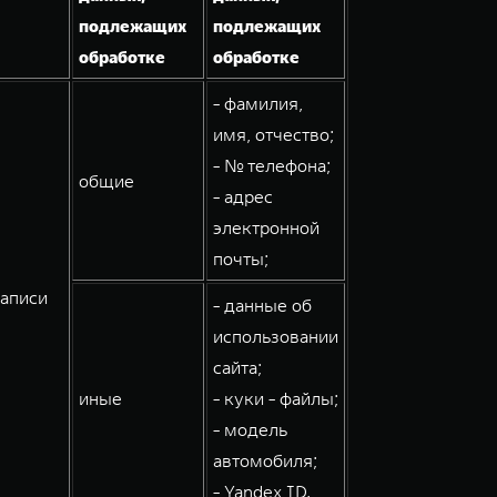
подлежащих
подлежащих
обработке
обработке
- фамилия,
имя, отчество;
- № телефона;
общие
- адрес
электронной
почты;
записи
- данные об
использовании
сайта;
иные
- куки - файлы;
- модель
автомобиля;
- Yandex ID.