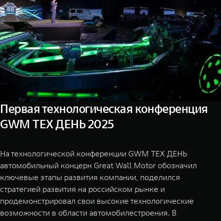
TANK Финансы
Сервис
Корпоративным клиентам
Специальные предложения
Моторные масла
TANK ФИНАНСЫ
TANK Кредит
ЦИФРОВЫЕ СЕРВИСЫ TANK
TANK Лизинг
Цифровые сервисы TANK
TANK 500
TANK 70
Первая технологическая конференция
TANK Страхование
Подписки
Веди за собой
Сила призна
GWM ТЕХ ДЕНЬ 2025
от 6 499 000 ₽
от 10 199
На технологической конференции GWM ТЕХ ДЕНЬ
автомобильный концерн Great Wall Motor обозначил
ключевые этапы развития компании, поделился
стратегией развития на российском рынке и
продемонстрировал свои высокие технологические
возможности в области автомобилестроения. В