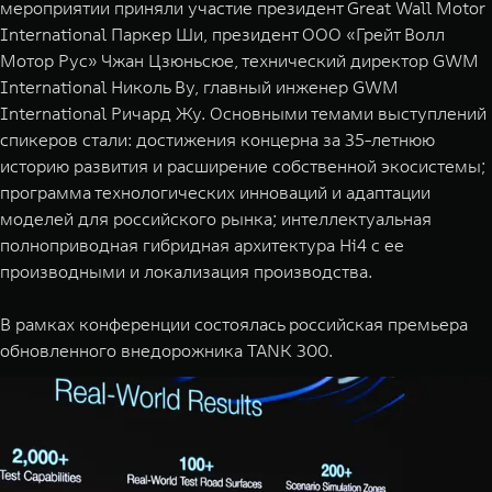
мероприятии приняли участие президент Great Wall Motor
WEY 07
WEY 05
International Паркер Ши, президент ООО «Грейт Волл
Расширяя границы комфорта
Эстетика нов
Мотор Рус» Чжан Цзюньсюе, технический директор GWM
от 6 149 000 ₽
от 5 699 
International Николь Ву, главный инженер GWM
International Ричард Жу. Основными темами выступлений
спикеров стали: достижения концерна за 35-летнюю
историю развития и расширение собственной экосистемы;
программа технологических инноваций и адаптации
моделей для российского рынка; интеллектуальная
полноприводная гибридная архитектура Hi4 с ее
производными и локализация производства.
WEY 80
WEY 80 
В рамках конференции состоялась российская премьера
Масштаб возможностей
Масштаб воз
обновленного внедорожника TANK 300.
от 6 449 000 ₽
от 8 099 