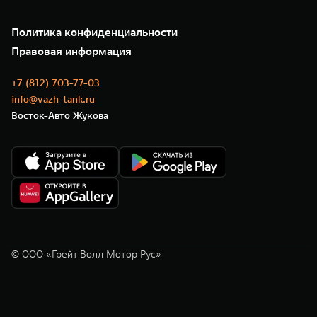
Подписки
О нас
Специальные предложения
35 лет GWM
Сервис
Политика конфиденциальности
GWM ТЕХ ДЕНЬ
Нулевое ТО
Новости
Правовая информация
Моторные масла
+7 (812) 703-77-03
info@vazh-tank.ru
Восток-Авто Жукова
© ООО «Грейт Волл Мотор Рус»