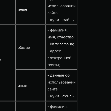
использовании
иные
сайта;
- куки - файлы.
- фамилия,
имя, отчество;
- № телефона;
общие
- адрес
электронной
е
почты;
- данные об
использовании
иные
сайта;
- куки - файлы.
- фамилия,