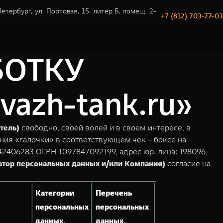
етербург, ул. Портовая, 15, литер Б, помещ. 2-
+7 (812) 703-77-03
БОТКУ
zh-tank.ru»
тель)
свободно, своей волей и в своем интересе, в
ния «галочки» в соответствующем чек – боксе на
2406283 ОГРН 1097847092199, адрес юр. лица: 198096,
атор персональных данных и/или Компания)
согласие на
Категории
Перечень
персональных
персональных
данных,
данных,