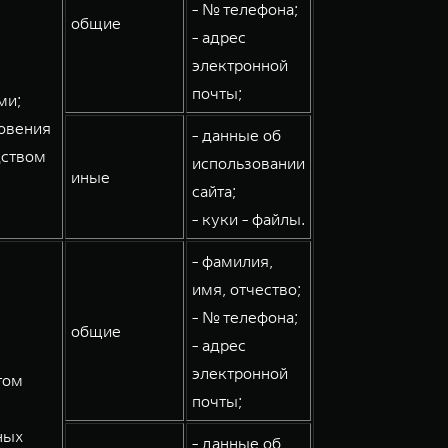
- № телефона;
общие
- адрес
электронной
почты;
ми;
овения
- данные об
дством
использовании
иные
сайта;
- куки - файлы.
- фамилия,
имя, отчество;
- № телефона;
общие
- адрес
электронной
том
почты;
ных
- данные об