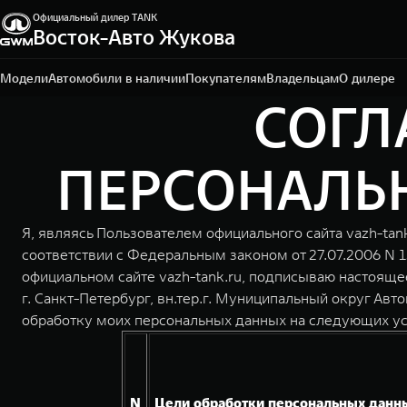
Официальный дилер TANK
Санкт-Петербург, ул. Портовая, 15, литер Б, помещ. 2-
Восток-Авто Жукова
Н
+7 (812) 703-77-03
Модели
Автомобили в наличии
Покупателям
Владельцам
О дилере
СОГЛ
ПЕРСОНАЛЬН
Я, являясь Пользователем официального сайта vazh-tan
соответствии с Федеральным законом от 27.07.2006 N 
официальном сайте vazh-tank.ru, подписываю настоящ
г. Санкт-Петербург, вн.тер.г. Муниципальный округ Авто
обработку моих персональных данных на следующих ус
N
Цели обработки персональных данн