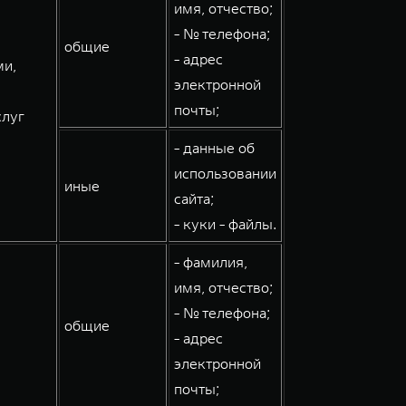
имя, отчество;
- № телефона;
общие
- адрес
ми,
электронной
почты;
слуг
- данные об
использовании
иные
сайта;
- куки - файлы.
- фамилия,
имя, отчество;
- № телефона;
общие
- адрес
электронной
почты;