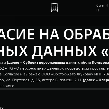
Санкт-П
Н
АСИЕ НА ОБРА
ЫХ ДАННЫХ «va
k.ru
(далее – Субъект персональных данных и/или Пользова
152 - ФЗ «О персональных данных», посредством проставле
ее Согласие и выражаю ООО «Восток-Авто Жукова» ИНН 784
во, ул. Портовая, д. 15, литера Б, помещ. 2-Н
(далее - Опер
ловиях:
ых