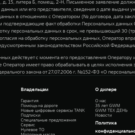
я, д. 15, литера Б, помещ. 2-Н. Письменное заявление дол
данных или его представителя, сведения о дате выдачи у
нных в отношениях с Оператором (№ договора, дата закл
зом подтверждающие факт обработки Персональных данных 
отку персональных данных в срок, не превышающий 30 (тр
Согласия на обработку персональных данных, Оператор вп
предусмотренным законодательством Российской Федераци
ных действует с момента его предоставления Оператору и 
е Оператор имеет право обрабатывать в целях исполнения
дерального закона от 27.07.2006 г. №152-ФЗ «О персональ
Владельцам
О дилере
Гарантия
О нас
Помощь на дороге
35 лет GWM
Новые цифровые сервисы TANK
GWM ТЕХ ДЕНЬ
Подписки
Новости
Специальные предложения
Политика
Сервис
Нулевое ТО
конфиденциальн
Моторные масла