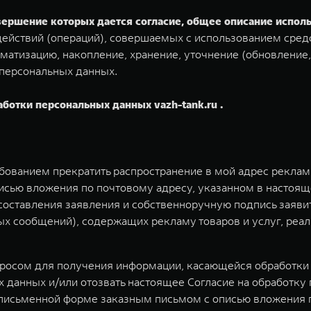
овершение которых дается согласие, общее описание испо
ействий (операций), совершаемых с использованием средс
матизацию, накопление, хранение, уточнение (обновление,
 персональных данных.
аботки персональных данных vazh-tank.ru .
ебованием прекратить распространение в мой адрес рекла
исью вложения по почтовому адресу, указанном в настоящ
у составления заявления и собственноручную подпись заяв
 сообщений), содержащих рекламу товаров и услуг, реал
просом для получения информации, касающейся обработки 
 данных и/или отозвать настоящее Согласие на обработку
письменной форме заказным письмом с описью вложения по 