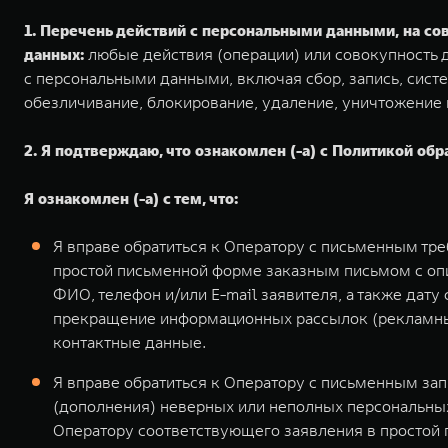
1. Перечень действий с персональными данными, на с
данных:
любые действия (операции) или совокупность д
с персональными данными, включая сбор, запись, систе
обезличивание, блокирование, удаление, уничтожение
2. Я подтверждаю, что ознакомлен (-а) с Политикой обр
Я ознакомлен (-а) с тем, что:
Я вправе обратиться к Оператору с письменным тр
простой письменной форме заказным письмом с оп
ФИО, телефон и/или E-mail заявителя, а также дат
прекращение информационных рассылок (рекламных
контактные данные.
Я вправе обратиться к Оператору с письменным за
(дополнения) неверных или неполных персональных
Оператору соответствующего заявления в простой 