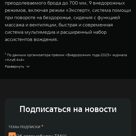
преодолеваемого брода до 700 мм, 9 внедорожных
режимов, включая режим «Эксперт», система помощи
при повороте на бездорожье, сидения с функцией
массажа и вентиляции, быстрая и современная
система мультимедиа и расширенный набор
ассистентов вождения.
¹ По данным организатора премии «Внедорожник года 2025» журнала
«Клуб 4x4»
² Торк-Он-Диманд
Развернуть
³ Сити
⁴ Парт-тайм
Great Wall Motor Company Limited (GWM) — глобальный производитель
внедорожников, кроссоверов и пикапов, специализирующийся на
интеллектуальных технологиях и экологичном производстве. Компания
была зарегистрирована на Гонконгской и Шанхайской фондовых биржах
в 2003 и 2011 годах соответственно. Сфера деятельности концерна
GWM включает проектирование, исследования и разработки,
Подписаться на новости
производство, продажу и обслуживание автомобилей и запчастей.
Значительная доля инвестиций GWM сосредоточена на
конструкторских разработках автомобилей и силовых агрегатов,
использующих альтернативные источники энергии. Это обеспечивает
*
ТЕМЫ ПОДПИСКИ
технологическое преимущество GWM и позволяет создавать более
экологичные, умные и безопасные продукты для пользователей по
Об автомобилях TANK