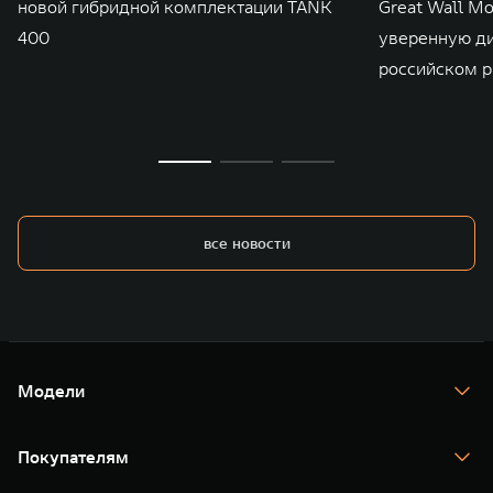
новой гибридной комплектации TANK
Great Wall M
400
уверенную д
российском р
все новости
Модели
TANK 300
TANK 400
Покупателям
TANK 500
TANK 700