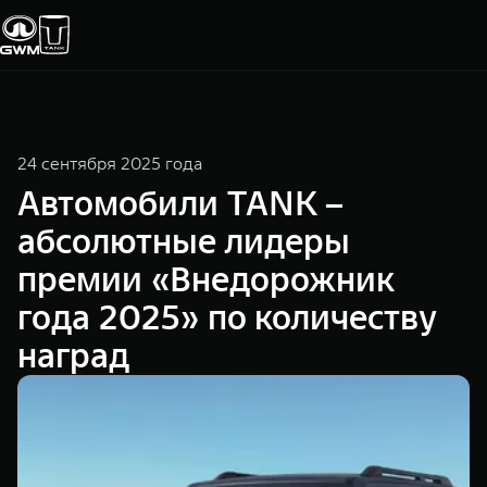
Покупателям
Владельцам
О дилере
Модели
24 сентября 2025 года
Автомобили TANK –
ВЫБОР АВТОМОБИЛЯ
ГАРАНТИЯ И ПОДДЕРЖКА
ИНФОРМАЦИЯ
абсолютные лидеры
Спецпредложения
Гарантия
О нас
премии «Внедорожник
Конфигуратор
Помощь на дороге
35 лет GWM
года 2025» по количеству
наград
Тест-драйв
GWM ТЕХ ДЕНЬ
СЕРВИС
Зарядные станции
Новости
Калькулятор ТО
TANK 300
TANK 400
Следуй за открытиями
За пределы в
Нулевое ТО
ПОКУПКА АВТОМОБИЛЯ
от 3 999 000 ₽
от 5 599 0