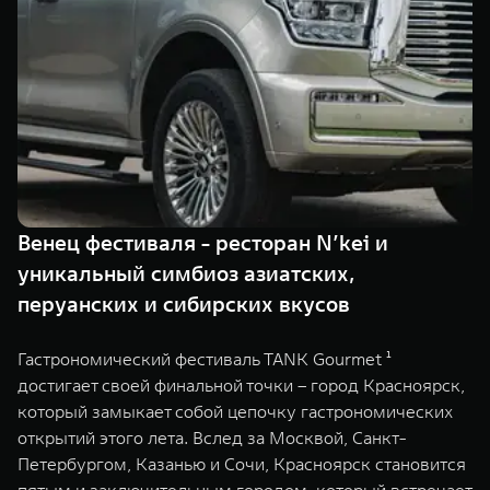
TANK Финансы
Сервис
Корпоративным клиентам
Специальные предложения
Моторные масла
TANK ФИНАНСЫ
TANK Кредит
ЦИФРОВЫЕ СЕРВИСЫ TANK
TANK Лизинг
Цифровые сервисы TANK
TANK 500
TANK 700
Венец фестиваля - ресторан N’kei и
TANK Страхование
Подписки
Веди за собой
Сила признан
уникальный симбиоз азиатских,
от 6 499 000 ₽
от 10 199 
перуанских и сибирских вкусов
Гастрономический фестиваль TANK Gourmet ¹
достигает своей финальной точки – город Красноярск,
который замыкает собой цепочку гастрономических
открытий этого лета. Вслед за Москвой, Санкт-
Петербургом, Казанью и Сочи, Красноярск становится