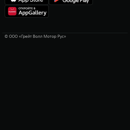
© ООО «Грейт Волл Мотор Рус»