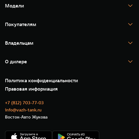
Модели
TANK 300
TANK 400
Покупателям
TANK 500
TANK 700
Спецпредложения
Тест-драйв
Владельцам
TANK Финансы
TANK Кредит
Гарантия
TANK Лизинг
Помощь на дороге
Корпоративным клиентам
О дилере
Новые цифровые сервисы TANK
Зарядные станции
Подписки
О нас
Специальные предложения
35 лет GWM
Сервис
Политика конфиденциальности
GWM ТЕХ ДЕНЬ
Нулевое ТО
Новости
Правовая информация
Моторные масла
+7 (812) 703-77-03
info@vazh-tank.ru
Восток-Авто Жукова