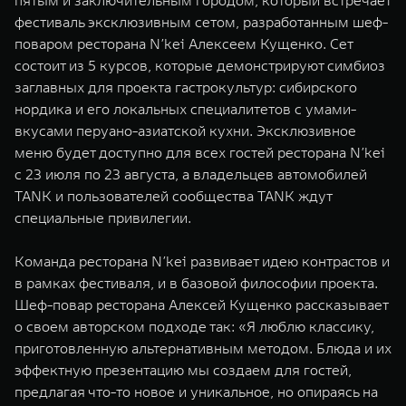
пятым и заключительным городом, который встречает
WEY 07
WEY 05
фестиваль эксклюзивным сетом, разработанным шеф-
Расширяя границы комфорта
Эстетика нов
поваром ресторана N’kei Алексеем Кущенко. Сет
от 6 149 000 ₽
от 5 699 0
состоит из 5 курсов, которые демонстрируют симбиоз
заглавных для проекта гастрокультур: сибирского
нордика и его локальных специалитетов с умами-
вкусами перуано-азиатской кухни. Эксклюзивное
меню будет доступно для всех гостей ресторана N’kei
с 23 июля по 23 августа, а владельцев автомобилей
TANK и пользователей сообщества TANK ждут
специальные привилегии.
WEY 80
WEY 80 
Команда ресторана N’kei развивает идею контрастов и
Масштаб возможностей
Масштаб воз
в рамках фестиваля, и в базовой философии проекта.
от 6 449 000 ₽
от 8 099 
Шеф-повар ресторана Алексей Кущенко рассказывает
о своем авторском подходе так: «Я люблю классику,
приготовленную альтернативным методом. Блюда и их
эффектную презентацию мы создаем для гостей,
предлагая что-то новое и уникальное, но опираясь на