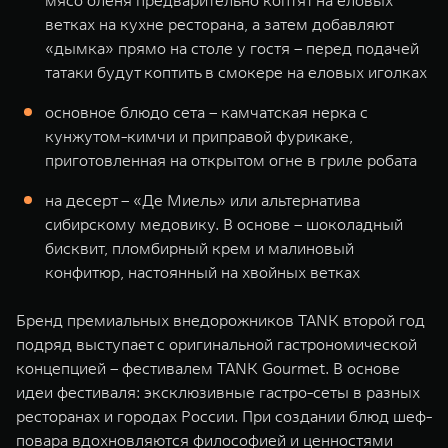
мясо оленя предварительно коптят на еловых
ветках на кухне ресторана, а затем добавляют
«дымка» прямо на столе у гостя – перед подачей
татаки будут коптить в смокере на еловых иголках
основное блюдо сета – камчатская нерка с
кунжутом-кимчи и приправой фурикаке,
приготовленная на открытом огне в гриле робата
на десерт – «Де Миель» или альтернатива
сибирскому медовику. В основе – шоколадный
бисквит, пломбирный крем и малиновый
конфитюр, настоянный на хвойных ветках
Бренд премиальных внедорожников TANK второй год
подряд выступает с оригинальной гастрономической
концепцией – фестивалем TANK Gourmet. В основе
идеи фестиваля: эксклюзивные гастро-сеты в разных
ресторанах и городах России. При создании блюд шеф-
повара вдохновляются философией и ценностями