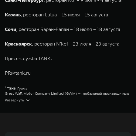
Санкт-Петербург
, ресторан Koi – 9 июля - 4 августа
Казань
, ресторан Lulua – 15 июля – 15 августа
Сочи
, ресторан Баран-Рапан – 18 июля – 18 августа
Красноярск
, ресторан N’kei – 23 июля - 23 августа
Пресс-служба TANK:
PR@tank.ru
¹ ТЭНК Гурмэ
Great Wall Motor Company Limited (GWM) — глобальный производитель
внедорожников, кроссоверов и пикапов, специализирующийся на
Развернуть
интеллектуальных технологиях и экологичном производстве. Компания
была зарегистрирована на Гонконгской и Шанхайской фондовых биржах
в 2003 и 2011 годах соответственно. Сфера деятельности концерна
GWM включает проектирование, исследования и разработки,
производство, продажу и обслуживание автомобилей и запчастей.
Значительная доля инвестиций GWM сосредоточена на
конструкторских разработках автомобилей и силовых агрегатов,