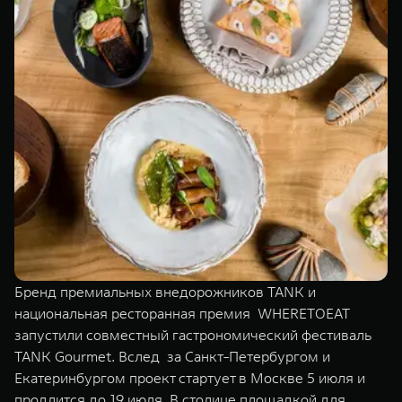
TANK Финансы
Сервис
Корпоративным клиентам
Специальные предложения
Моторные масла
TANK ФИНАНСЫ
TANK Кредит
ЦИФРОВЫЕ СЕРВИСЫ TANK
TANK Лизинг
Цифровые сервисы TANK
TANK 500
TANK 700
TANK Страхование
Подписки
Веди за собой
Сила признан
от 6 499 000 ₽
от 10 199 
Бренд премиальных внедорожников TANK и
национальная ресторанная премия WHERETOEAT
запустили совместный гастрономический фестиваль
TANK Gourmet. Вслед за Санкт-Петербургом и
Екатеринбургом проект стартует в Москве 5 июля и
продлится до 19 июля. В столице площадкой для