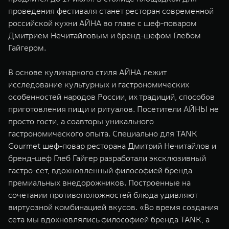
WEY 07
WEY 05
проведения фестиваля станет ресторан современной
Расширяя границы комфорта
Эстетика нов
российской кухни АЙНА во главе с шеф-поваром
от 6 149 000 ₽
от 5 699 0
Дмитрием Нечитайловым и бренд-шефом Глебом
Гайгером.
В основе кулинарного стиля АЙНА лежит
исследование культурных и гастрономических
особенностей народов России, их традиций, способов
приготовления пищи и ритуалов. Посетители АЙНЫ не
просто гости, а соавторы уникального
гастрономического опыта. Специально для TANK
WEY 80
WEY 80 
Gourmet шеф-повар ресторана Дмитрий Нечитайлов и
Масштаб возможностей
Масштаб воз
бренд-шеф Глеб Гайгер разработали эксклюзивный
от 6 449 000 ₽
от 8 099 
гастро-сет, вдохновленный философией бренда
премиальных внедорожников. Построенные на
сочетании противоположностей блюда удивляют
виртуозной комбинацией вкусов. «Во время создания
сета мы вдохновлялись философией бренда TANK, а