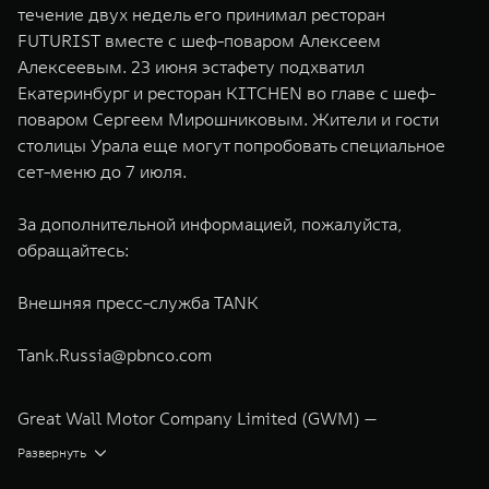
течение двух недель его принимал ресторан
FUTURIST вместе с шеф-поваром Алексеем
Алексеевым. 23 июня эстафету подхватил
Екатеринбург и ресторан KITCHEN во главе с шеф-
поваром Сергеем Мирошниковым. Жители и гости
столицы Урала еще могут попробовать специальное
сет-меню до 7 июля.
За дополнительной информацией, пожалуйста,
обращайтесь:
Внешняя пресс-служба TANK
Tank.Russia@pbnco.com
Great Wall Motor Company Limited (GWM) —
глобальный производитель внедорожников,
Развернуть
кроссоверов и пикапов, специализирующийся на