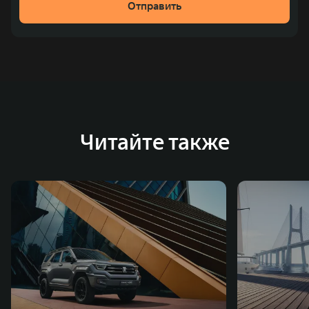
Отправить
место по объёмам продаж пикапов в Китае. На
сегодняшний день концерн GWM создал мировую
систему исследований и разработок, включая центры
в России, Китае, Японии, США, Германии, Индии,
Австрии и Южной Корее. Компания построила
глобальную систему «14+5», которая включает 10
внутренних производственных комплексов и 4
Читайте также
зарубежных – в России, Таиланде, Бразилии и Индии, а
также 5 предприятий по сборке автомобилей.