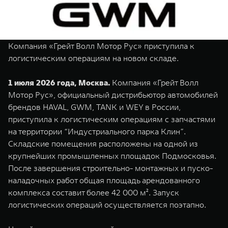
TANK Финансы
Сервис
Корпоративным клиентам
Специальные предложения
Моторные масла
Компания «Грейт Волл Мотор Рус» приступила к
TANK ФИНАНСЫ
логистическим операциям на новом складе.
TANK Кредит
ЦИФРОВЫЕ СЕРВИСЫ TANK
1 июля 2026 года, Москва.
Компания «Грейт Волл
TANK Лизинг
Цифровые сервисы TANK
Мотор Рус», официальный дистрибьютор автомобилей
TANK 500
TANK 700
брендов HAVAL, GWM, TANK и WEY в России,
TANK Страхование
Подписки
Веди за собой
Сила признан
приступила к логистическим операциям с запчастями
от 6 499 000 ₽
от 10 199 
на территории “Индустриального парка Клин”.
Складские помещения расположены на одной из
крупнейших промышленных площадок Подмосковья.
После завершения строительно- монтажных и пуско-
наладочных работ общая площадь арендованного
комплекса составит более 42 000 м². Запуск
логистических операций осуществляется поэтапно.