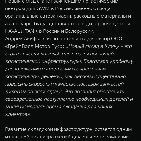
Новый склад станет важнейшим логистическим
WEY 07
WEY 05
центром для GWM в России: именно отсюда
Расширяя границы комфорта
Эстетика нов
оригинальные автозапчасти, расходные материалы и
от 6 149 000 ₽
от 5 699 0
аксессуары будут доставляться в дилерские центры
HAVAL и TANK в России и Белоруссии.
Андрей Акифьев, исполнительный директор ООО
«Грейт Волл Мотор Рус»:
«Новый склад в Клину – это
стратегически важный этап в развитии нашей
логистической инфраструктуры. Благодаря удобному
расположению и внедрению современных
логистических решений, мы сможем существенно
повысить скорость и качество поставок запчастей
WEY 80
WEY 80 
дилерам по всей стране. Это позволит обеспечить
Масштаб возможностей
Масштаб воз
своевременное поступление необходимых деталей и
от 6 449 000 ₽
от 8 099 
минимизировать время ожидания для наших
клиентов».
Развитие складской инфраструктуры остается одним
из важнейших направлений деятельности компании