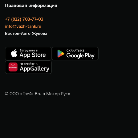
Нулевое ТО
Новости
Правовая информация
Моторные масла
+7 (812) 703-77-03
info@vazh-tank.ru
Восток-Авто Жукова
© ООО «Грейт Волл Мотор Рус»