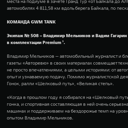
места на подиуме в зачете Гранд Тур «от Байкала до 
автомобилях 4 811,58 км вдоль берега Байкала, по песк
КОМАНДА GWM TANK
Экипаж № 508 – Владимир Мельников и Вадим Гагарин –
в комплектации Premium ¹.
Владимир Мельников — автомобильный журналист и бло
газеты «Авторевю» в своих материалах совмещает техн
не просто впечатлениями, а целыми историями: от авто
опыт и узнаваемую подачу. Помимо журналистской дея
Гонок, ралли «Шелковый путь», «Великая степь».
«Когда в прошлом году я собирался на «Шелковый путь»,
гонка, и спортивная составляющая в ней очень серьез
машинах и поддерживаем на бездорожье темп на уровне 
опытом Владимир Мельников.