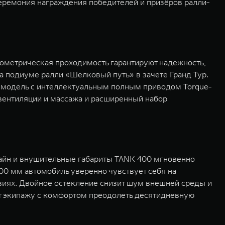
церемония награждения победителей и призёров ралли-
ометрическая проходимость гарантируют надежность,
 подиуме ралли «Шелковый путь» в зачете Гранд Тур.
ак модель с интеллектуальным полным приводом Torque-
 вентиляции и массажа и расширенный набор
айн и внушительные габариты TANK 400 мгновенно
00 мм автомобиль уверенно чувствует себя на
виях. Двойное остекление снизит шум внешней среды и
ут экипажу с комфортом преодолеть десятидневную