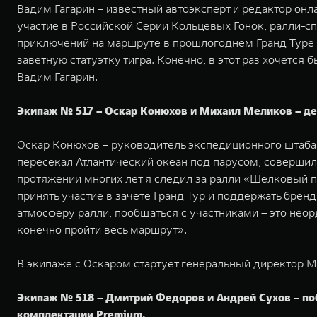
Вадим Гагарин – известный автоэксперт и редактор онла
участие в Российской Серии Кольцевых Гонок, ралли-сп
приключений на маршруте в прошлогоднем Гранд Туре н
заветную статуэтку тигра. Конечно, в этот раз хочется
Вадим Гагарин.
Экипаж № 517 – Оскар Конюхов и Михаил Меликов – деб
Оскар Конюхов – руководитель экспедиционного штаба 
пересекал Атлантический океан под парусом, совершил
протяжении многих лет я следил за ралли «Шелковый п
принять участие в зачете Гранд Тур и поддержать брен
атмосферу ралли, пообщаться с участниками – это нео
конечно пройти весь маршрут».
В экипаже с Оскаром стартует генеральный директор
Экипаж № 518 – Дмитрий Федоров и Андрей Сухов – поб
комплектации Premium.