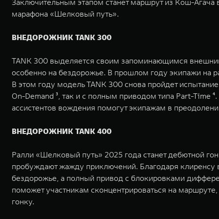
Заключительным этапом станет маршрут из Кош-Агача в
марафона «Шелковый путь».
ВНЕДОРОЖНИК TANK 300
TANK 300 выделяется своим запоминающимся внешним в
особенно на бездорожье. В прошлом году экипажи на р
В этом году модель TANK 300 снова пройдет испытание
On-Demand ³, так и с полным приводом типа Part-Time 
ассистентов вождения помогут экипажам в преодолени
ВНЕДОРОЖНИК TANK 400
Ралли «Шелковый путь» 2025 года станет дебютной го
пробуждают жажду приключений. Благодаря клиренсу в
бездорожье, а полный привод с блокировками диффере
поможет участникам сконцентрироваться на маршруте,
гонку.