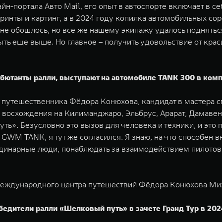
йн-портала Авто Mail, его опыт в автоспорте включает в с
ринты и картинг, а в 2024 году копилка автомобильных сор
е обошлось, но все же нашему экипажу удалось подняться 
 быть еще выше. Но главное – получить удовольствие от кр
ютанты ралли, выступают на автомобиле TANK 300 в компл
путешественника Фёдора Конюхова, кандидат в мастера спо
 восхождения на Килиманджаро, Эльбрус, Арарат, Дамавенд
уть». Безусловно это вызов для человека и техники, и эт
д GWM TANK, я тут же согласился. Я знаю, на что способен
рдинарные люди, понаблюдать за взаимодействием пилотов 
 Международного центра путешествий Фёдора Конюхова Ми
едители ралли «Шелковый путь» в зачете Гранд Тур в 202