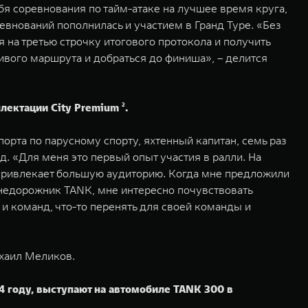
ебя соревнования по тайм-атаке на лучшее время круга,
евнований пополнилась и участием в Гранд Туре. «Без
на третью строчку итогового протокола и получить
асивого маршрута и добраться до финиша», – делится
ектации City Premium ².
рта по парусному спорту, яхтенный капитан, семь раз
. «Для меня это первый опыт участия в ралли. На
о привлекает большую аудиторию. Когда мне предложили
 внедорожник TANK, мне интересно почувствовать
и команд, что-то перенять для своей команды и
хаил Меликов.
4 году, выступают на автомобиле TANK 300 в