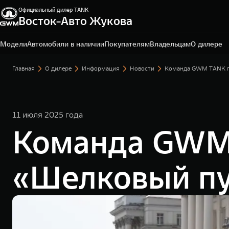
Официальный дилер TANK
Санкт-Петербург, ул. Портовая, 15, литер Б, помещ. 2-
Восток-Авто Жукова
Н
+7 (812) 703-77-03
Модели
Автомобили в наличии
Покупателям
Владельцам
О дилере
Главная
О дилере
Информация
Новости
Команда GWM TANK го
11 июля 2025 года
Команда GWM 
«Шелковый пу