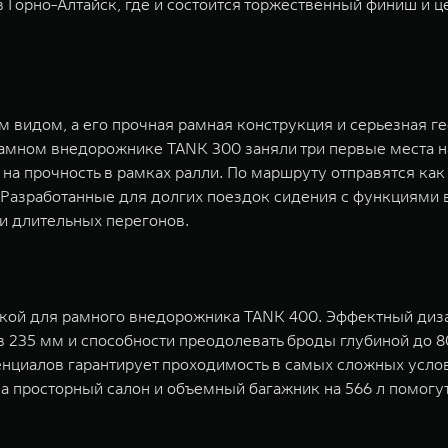
 Горно-Алтайск, где и состоится торжественный финиш и 
идом, а его прочная рамная конструкция и серьезная ге
амном внедорожнике TANK 300 заняли три первые места на
 на прочность в рамках ралли. По маршруту отправятся к
⁴. Разработанные для долгих поездок сидения с функциями
и длительных перегонов.
нкой для рамного внедорожника TANK 400. Эффектный диз
 235 мм и способности преодолевать броды глубиной до 8
нциалов гарантирует проходимость в самых сложных усло
 а просторный салон и объемный багажник на 566 л помог