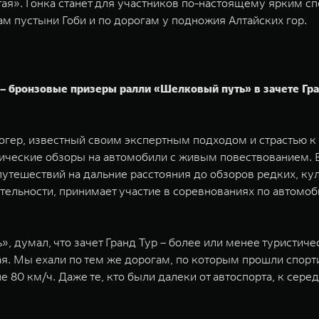
Алтая». Гонка станет для участников по-настоящему ярки
ам пустыни Гоби и по дорогам у подножия Алтайских гор.
 бронзовые призеры ралли «Шелковый путь» в зачете Гран
гер, известный своим экспертным подходом и страстью к 
ические обзоры на автомобили с живым повествованием. В
путешествий на дальние расстояния до обзоров редких, ку
тельности, принимает участие в соревнованиях по автом
 думал, что зачет Гранд Тур – более или менее туристическ
ная. Мы ехали по тем же дорогам, по которым прошли спор
80 км/ч. Даже те, кто были далеки от автоспорта, к серед