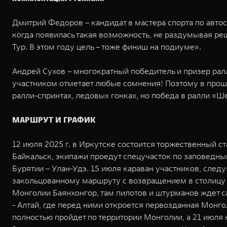
Дмитрий Федоров – кандидат в мастера спорта по авто
когда появилась такая возможность, не раздумывая реш
Тур. В этом году цель – тоже финиш на подиуме». ⁠⁠
Андрей Сухов – многократный победитель и призер рал
участником отметает любые сомнения! Поэтому в прошл
ралли-спринтах, ледовых гонках, но победа в ралли «Ше
МАРШРУТ И ГРАФИК
12 июля 2025 г. в Иркутске состоится торжественный с
Байкальск, экипажи проедут спецучасток по заповедны
Бурятии – Улан-Удэ. 15 июля караван участников, след
закольцованному маршруту с возвращением в столицу 
Монголии Баянхонгор, там пилотов и штурманов ждет с
- Алтай, где перед ними откроется первозданная Монг
полностью пройдет по территории Монголии, а 21 июля