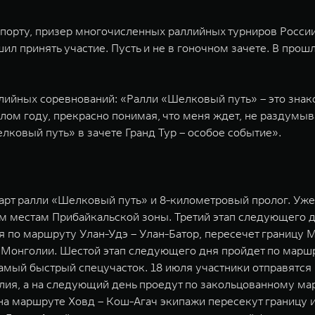
спорту, призер многочисленных раллийных турниров России
ил принять участие. Пусть и не в гоночном зачете. В про
лийных соревнований: «Ралли «Шелковый путь» – это знако
ом году, прекрасно понимая, что меня ждет, не раздумыва
лковый путь» в зачете Гранд Тур – особое событие».
тарт ралли «Шелковый путь» и 8-километровый пролог. Уже
м местам Прибайкальской зоны. Третий этап следующего дн
уя по маршруту Улан-Удэ – Улан-Батор, пересечет границу 
Монголии. Шестой этап следующего дня пройдет по маршр
амый быстрый спецучасток. 18 июля участники отправятс
олия, а на следующий день проедут по закольцованному ма
 на маршруте Ховд – Кош-Агач экипажи пересекут границу 