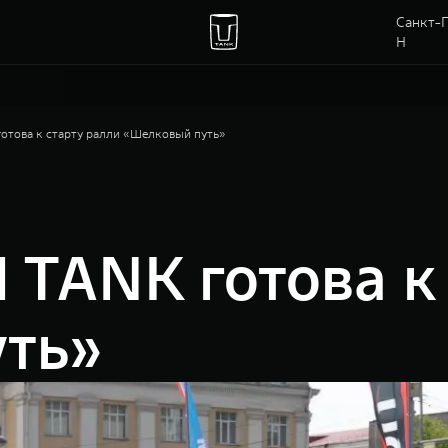
Санкт-П
Н
това к старту ралли «Шелковый путь»
TANK готова к 
ть»