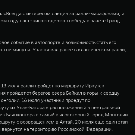
: «Всегда с интересом следил за ралли-марафонами, и
шлом году наш экипаж одержал победу в зачете Гранд
вое событие в автоспорте и возможность стать его
л ни минуты. Участвовал ранее в классическом ралли,
 13 июля ралли пройдет по маршруту Иркутск –
я пройдет от берегов озера Байкал в горы к сердцу
Монголии. 16 июля участники проедут по
уту из Улан-Батора в расположенный в центральной
я из Баянхонгора в самый высокогорный город Монголии
ршруту с возвращением в Алтай. 20 июля еще один этап
и вернутся на территорию Российской Федерации.