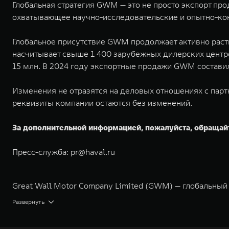
Глобальная стратегия GWM — это не просто экспорт пр
охватывающее научно-исследовательские и опытно-кон
Глобальное присутствие GWM продолжает активно расти
насчитывает свыше 1 400 зарубежных дилерских центро
15 млн. В 2024 году экспортные продажи GWM состави
Изменения не отразятся на деловых отношениях с парт
реквизиты компании остаются без изменений.
За дополнительной информацией, пожалуйста, обращай
Пресс-служба:
pr@haval.ru
Great Wall Motor Company Limited (GWM) — глобальный
экологичном производстве. Компания была зарегистрир
Развернуть
концерна GWM включает проектирование, исследования 
GWM сосредоточена на конструкторских разработках ав