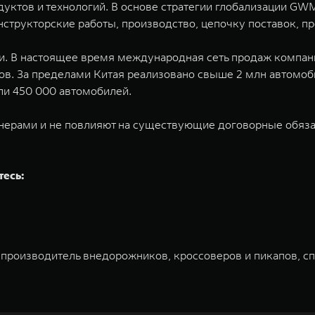
одуктов и технологий. В основе стратегии глобализации G
структорские работы, производство, цепочку поставок, п
. В настоящее время международная сеть продаж компании
в. За пределами Китая реализовано свыше 2 млн автомоб
ли 450 000 автомобилей.
нерами и не повлияют на существующие договорные обязат
тесь:
 производитель внедорожников, кроссоверов и пикапов, с
ована на Гонконгской и Шанхайской фондовых биржах в 20
и разработки, производство, продажу и обслуживание авт
томобилей и силовых агрегатов, использующих альтернати