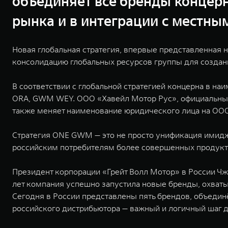
объединяет все бренды концерн
рынка и в интеграции с местны
Новая глобальная стратегия, впервые представленная
консолидацию глобальных ресурсов группы для создан
В соответствии с глобальной стратегией концерна в 
ORA, GWM WEY. ООО «Хавейл Мотор Рус», официальн
также меняет наименование юридического лица на ООО 
Стратегия ONE GWM — это не просто унификация имиджа
российским потребителям более совершенных продукто
Президент корпорации «Грейт Волл Мотор» в России Чж
лет компания успешно запустила новые бренды, охват
Сегодня в России представлены пять брендов, объед
российского дистрибьютора — важный и логичный шаг 