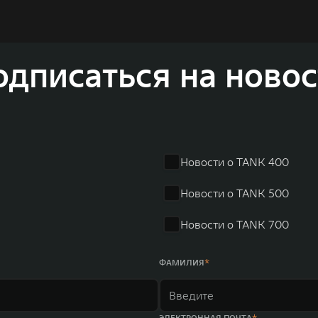
вать более экологичные, умные и безопасные продукты д
а автомобильной отрасли, в том числе посредством разра
соверов и внедорожников HAVAL, выносливых пикапов G
одписаться на новос
 также новый технологичный бренд SALOON – в совокупно
олдинга GWM входят 80 дочерних компаний, а штат включае
в год. По итогам 2021 года общая выручка компании увел
r занимает первое место по объёмам продаж пикапов в Кит
 России, Китае, Японии, США, Германии, Индии, Австрии и
Новости о TANK 400
ных комплексов и 4 зарубежных – в России, Таиланде, Бра
Новости о TANK 500
Новости о TANK 700
ФАМИЛИЯ
ЭЛЕКТРОННАЯ ПОЧТА