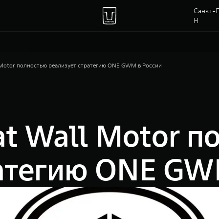
Санкт-П
Н
 Motor полностью реализует стратегию ONE GWM в России
t Wall Motor п
ратегию ONE GW