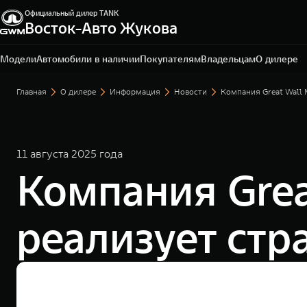
Официальный дилер TANK
Санкт-Петербург, ул. Портовая, 15, литер Б, помещ. 2-
Восток-Авто Жукова
Н
+7 (812) 703-77-03
Модели
Автомобили в наличии
Покупателям
Владельцам
О дилере
Главная
О дилере
Информация
Новости
Компания Great Wall
11 августа 2025 года
Компания Grea
реализует ст