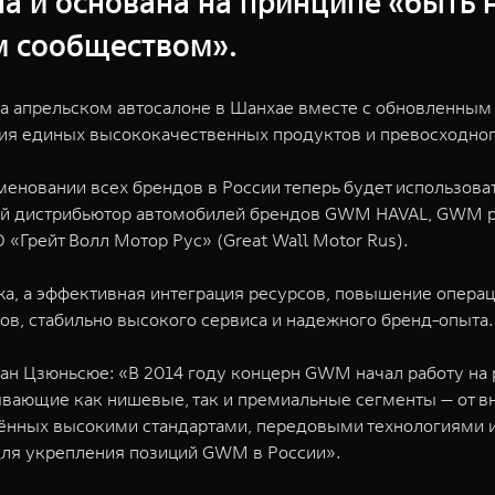
а и основана на принципе «быть 
м сообществом».
 на апрельском автосалоне в Шанхае вместе с обновленны
ия единых высококачественных продуктов и превосходног
наименовании всех брендов в России теперь будет испол
ый дистрибьютор автомобилей брендов GWM HAVAL, GWM 
«Грейт Волл Мотор Рус» (Great Wall Motor Rus).
, а эффективная интеграция ресурсов, повышение операц
в, стабильно высокого сервиса и надежного бренд-опыта.
ан Цзюньсюе: «В 2014 году концерн GWM начал работу на 
ывающие как нишевые, так и премиальные сегменты — от в
инённых высокими стандартами, передовыми технологиям
для укрепления позиций GWM в России».