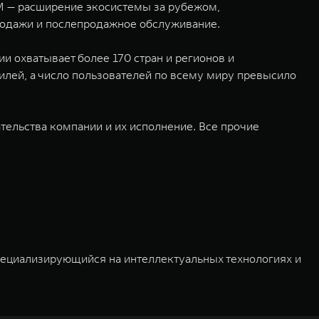
WM — расширение экосистемы за рубежом,
родажи и послепродажное обслуживание.
 охватывает более 170 стран и регионов и
илей, а число пользователей по всему миру превысило
ельства компании и их исполнение. Все прочие
пециализирующийся на интеллектуальных технологиях и
03 и 2011 годах соответственно. Сфера деятельности
омобилей и запчастей. Значительная доля инвестиций
вные источники энергии. Это обеспечивает