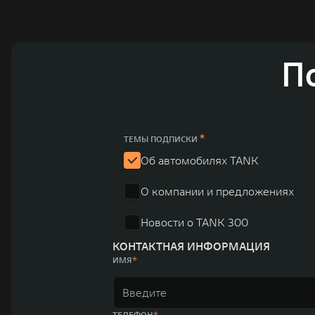
технологическое преимущество GWM и позволяет созда
активный вклад в создание технологического ландшафт
автомобильных брендов GWM – интеллектуальных крос
П
электромобилей ORA, премиальных кроссоверов WEY, а
автомобилей в более чем 60 регионах мира. В состав х
продажи GWM превышают отметку в 1 млн автомобилей 
юаней (1,6 трлн рублей). С 1998 года Great Wall Moto
*
ТЕМЫ ПОДПИСКИ
систему исследований и разработок, включая центры в
Об автомобилях TANK
«14+5», которая включает 10 внутренних производствен
О компании и предложениях
автомобилей.
Новости о TANK 300
КОНТАКТНАЯ ИНФОРМАЦИЯ
ИМЯ
ТЕЛЕФОН