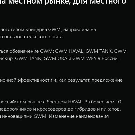
на местном рынке, для местного
м логотипом концерна GWM, направлена на
о пользовательского опыта.
ьзоваться обозначение GWM: GWM HAVAL, GWM TANK, GWM
pickup, GWM TANK, GWM ORA и GWM WEY в России,
ионной эффективности и, как результат, предложение
российском рынке с брендом HAVAL. За более чем 10
недорожников и кроссоверов до гибридов и пикапов.
и и инновациями GWM. Изменение наименования