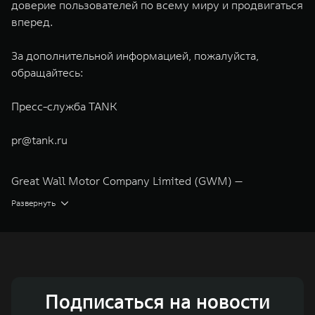
доверие пользователей по всему миру и продвигаться
вперед.
За дополнительной информацией, пожалуйста,
обращайтесь:
Пресс-служба TANK
pr@tank.ru
Great Wall Motor Company Limited (GWM) —
глобальный производитель внедорожников,
Развернуть
кроссоверов и пикапов, специализирующийся на
интеллектуальных технологиях и экологичном
производстве. Компания была зарегистрирована на
Гонконгской и Шанхайской фондовых биржах в 2003 и
Подписаться на новости
2011 годах соответственно. Сфера деятельности