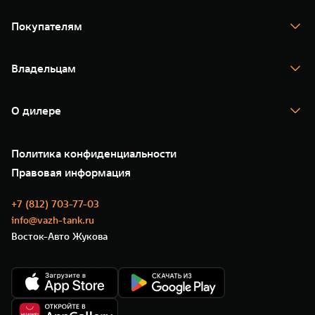
TANK 300
TANK 400
Покупателям
TANK 500
TANK 700
Спецпредложения
Тест-драйв
Владельцам
TANK Финансы
TANK Кредит
Гарантия
TANK Лизинг
Помощь на дороге
Корпоративным клиентам
О дилере
Новые цифровые сервисы TANK
Зарядные станции
Подписки
О нас
Специальные предложения
35 лет GWM
Сервис
Политика конфиденциальности
GWM ТЕХ ДЕНЬ
Нулевое ТО
Новости
Правовая информация
Моторные масла
+7 (812) 703-77-03
info@vazh-tank.ru
Восток-Авто Жукова