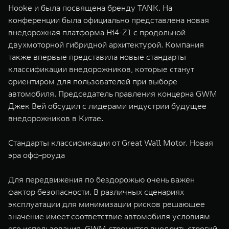
Hooke и была посвящена бренду TANK. На
WEY 07
WEY 05
конференции была официально представлена новая
Расширяя границы комфорта
Эстетика нов
от 6 149 000 ₽
от 5 699 0
внедорожная платформа Hi4-Z1 с продольной
двухмоторной гибридной архитектурой. Компания
также впервые представила новые стандарты
классификации внедорожников, которые станут
ориентиром для пользователей при выборе
автомобиля. Председатель правления концерна GWM
Джек Вей обсудил с лидерами индустрии будущее
внедорожников в Китае.
WEY 80
WEY 80 
Стандарты классификации от Great Wall Motor. Новая
эра офф-роуда
Масштаб возможностей
Масштаб воз
от 6 449 000 ₽
от 8 099 
Для передвижения по бездорожью очень важен
фактор безопасности. В различных сценариях
эксплуатации для минимизации рисков решающее
значение имеет соответствие автомобиля условиям
его использования. GWM стремится внедрить строгий