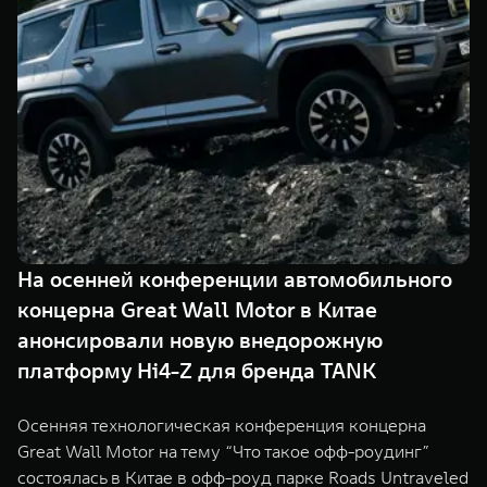
TANK Финансы
Сервис
Корпоративным клиентам
Специальные предложения
Моторные масла
TANK ФИНАНСЫ
TANK Кредит
ЦИФРОВЫЕ СЕРВИСЫ TANK
TANK Лизинг
Цифровые сервисы TANK
TANK 500
TANK 700
TANK Страхование
Подписки
Веди за собой
Сила признан
от 6 499 000 ₽
от 10 199 
На осенней конференции автомобильного
концерна Great Wall Motor в Китае
анонсировали новую внедорожную
платформу Hi4-Z для бренда TANK
Осенняя технологическая конференция концерна
Great Wall Motor на тему “Что такое офф-роудинг”
состоялась в Китае в офф-роуд парке Roads Untraveled