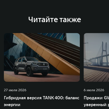
Австрии и Южной Корее. Компания построила
глобальную систему «14+5», которая включает 10
внутренних производственных комплексов и 4
Читайте также
зарубежных – в России, Таиланде, Бразилии и Индии, а
также 5 предприятий по сборке автомобилей.
27 июля 2026
6 июля 2026
Гибридная версия TANK 400: баланс
Продажи GW
энергии
уверенный р