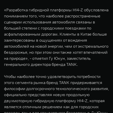
«Разработка гибридной платформы Hi4-Z обусловлена
пониманием того, что наиболее распространенные
сценарии использования автомобиля связаны в
большей степени с городскими поездками по
асфальтированным дорогам. Клиенты в Китае больше
заинтересованы в ощущениях от вождения
автомобилей на новой энергии, чем от экстремального
бездорожья, но при этом они также хотят впечатлений
на природе», - отметил Гу Юкун, заместитель
генерального директора бренда TANK.
Чтобы наиболее точно удовлетворить потребности
этого сегмента рынка бренд TANK придерживается
философии долгосрочного технологического развития,
официально представляя новую продольную
двухмоторную гибридную платформу Hi4-Z, которая
является отличным решением как для городских
поездок, так и для стандартного бездорожья. Гу Юкун