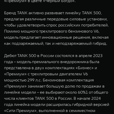
«Премиум» в цвете «Черный Богдо».
WEY 07
WEY 05
Расширяя границы комфорта
Эстетика нов
Бренд TANK активно развивает линейку TANK 500,
от 6 149 000 ₽
от 5 699 0
предлагая различные передовые силовые установки,
чтобы удовлетворить спрос российских потребителей.
Помимо мощного трехлитрового бензинового V6,
модель предлагает инновационные решения, включая
как подзаряжаемый, так и неподзаряжаемый гибрид.
Дебют TANK 500 в России состоялся в апреле 2023
года – модель премиального внедорожника была
представлена в двух комплектациях «Бизнес» и
WEY 80
WEY 80 
«Премиум» с трехлитровым двигателем V6
Масштаб возможностей
Масштаб воз
мощностью 299 л.с. Бензиновая комплектация
от 6 449 000 ₽
от 8 099 
«Премиум» занимает большую долю по продажам в
линейке модели – ее выбирают около 60%1 от общего
числа клиентов TANK 500 в России. В начале 2024
года линейка модели расширилась гибридной версией
«Сити Премиум», выполненной в семиместном