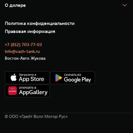
Помощь на дороге
Корпоративным клиентам
О дилере
Новые цифровые сервисы TANK
Зарядные станции
Подписки
О нас
Специальные предложения
35 лет GWM
Сервис
Политика конфиденциальности
GWM ТЕХ ДЕНЬ
Нулевое ТО
Новости
Правовая информация
Моторные масла
+7 (812) 703-77-03
info@vazh-tank.ru
Восток-Авто Жукова
© ООО «Грейт Волл Мотор Рус»