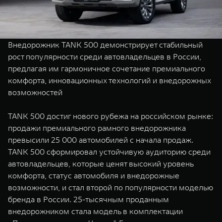
TANK Финансы
Сервис
Корпоративным клиентам
Специальные предложения
Моторные масла
Внедорожник TANK 500 демонстрирует стабильный
TANK ФИНАНСЫ
рост популярности среди автовладельцев в России,
предлагая им гармоничное сочетание премиального
TANK Кредит
ЦИФРОВЫЕ СЕРВИСЫ TANK
комфорта, инновационных технологий и внедорожных
TANK Лизинг
Цифровые сервисы TANK
возможностей
TANK 500
TANK 700
TANK Страхование
Подписки
Веди за собой
Сила признан
TANK 500 достиг нового рубежа на российском рынке:
от 6 499 000 ₽
от 10 199 
продажи премиального рамного внедорожника
превысили 25 000 автомобилей с начала продаж.
TANK 500 сформировал устойчивую аудиторию среди
автовладельцев, которые ценят высокий уровень
комфорта, статус автомобиля и внедорожные
возможности, и стал второй по популярности моделью
бренда в России. 25-тысячным проданным
внедорожником стала модель в комплектации