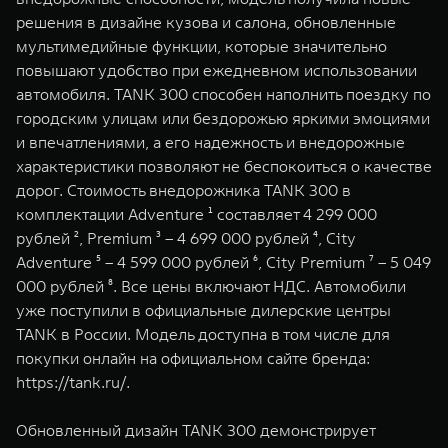
WEY 07
WEY 05
решения в дизайне кузова и салона, обновленные
Расширяя границы комфорта
Эстетика нов
мультимедийные функции, которые значительно
от 6 149 000 ₽
от 5 699 0
повышают удобство при ежедневном использовании
автомобиля. TANK 300 способен наполнить поездку по
городским улицам или бездорожью яркими эмоциями
и впечатлениями, а его надежность и внедорожные
характеристики позволяют не беспокоиться о качестве
дорог. Стоимость внедорожника TANK 300 в
комплектации Adventure ¹ составляет 4 299 000
рублей ², Premium ³ – 4 699 000 рублей ⁴, City
Adventure ⁵ – 4 599 000 рублей ⁶, City Premium ⁷ – 5 049
WEY 80
WEY 80 
000 рублей ⁸. Все цены включают НДС. Автомобили
Масштаб возможностей
Масштаб воз
уже поступили в официальные дилерские центры
от 6 449 000 ₽
от 8 099 
TANK в России. Модель доступна в том числе для
покупки онлайн на официальном сайте бренда:
https://tank.ru/
.
Обновленный дизайн TANK 300 демонстрирует