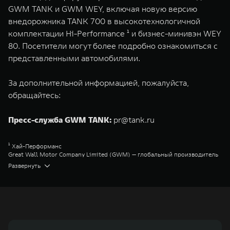
GWM TANK и GWM WEY, включая новую версию
внедорожника TANK 700 в высокотехнологичной
комплектации Hi-Performance ¹ и бизнес-минивэн WEY
80. Посетители могут более подробно ознакомиться с
представленными автомобилями.
За дополнительной информацией, пожалуйста,
обращайтесь:
Пресс-служба GWM TANK:
pr@tank.ru
¹ Хай-Перформанс
Great Wall Motor Company Limited (GWM) — глобальный производитель
внедорожников, кроссоверов и пикапов, специализирующийся на
Развернуть
интеллектуальных технологиях и экологичном производстве. Компания
была зарегистрирована на Гонконгской и Шанхайской фондовых биржах
в 2003 и 2011 годах соответственно. Сфера деятельности концерна
GWM включает проектирование, исследования и разработки,
производство, продажу и обслуживание автомобилей и запчастей.
Значительная доля инвестиций GWM сосредоточена на
конструкторских разработках автомобилей и силовых агрегатов,
использующих альтернативные источники энергии. Это обеспечивает