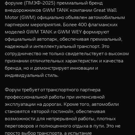
форуме (ПМЭФ-2025) премиальный бренд
WEY 07
WEY 05
внедорожников GWM TANK компании Great Wall
Расширяя границы комфорта
Эстетика нов
Motor (GWM) официально объявлен автомобильным
от 6 149 000 ₽
от 5 699 0
партнером мероприятия. Более 400 флагманских
моделей GWM TANK и GWM WEY формируют
официальный автопарк, обеспечивая премиальный,
надежный и интеллектуальный транспорт. Это
сотрудничество не только свидетельствует о высоком
признании отличительных характеристик и качества
бренда, но и демонстрирует инновации и
индивидуальный стиль.
WEY 80
WEY 80 
Форум требует от транспортного партнера
Масштаб возможностей
Масштаб воз
профессиональной работы при интенсивной
от 6 449 000 ₽
от 8 099 
эксплуатации на дорогах. Кроме того, автомобили
становятся «второй гостиной», обеспечивая
возможности для непрерывной работы, плотных
переговоров и полноценного отдыха в пути. Это не
просто выбор транспорта, а испытание