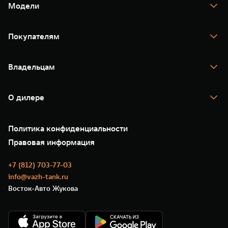
Модели
TANK 300
TANK 400
Покупателям
TANK 500
TANK 700
Спецпредложения
Тест-драйв
Владельцам
TANK Финансы
TANK Кредит
Гарантия
TANK Лизинг
Помощь на дороге
Корпоративным клиентам
О дилере
Новые цифровые сервисы TANK
Зарядные станции
Подписки
О нас
Специальные предложения
35 лет GWM
Сервис
Политика конфиденциальности
GWM ТЕХ ДЕНЬ
Нулевое ТО
Новости
Правовая информация
Моторные масла
+7 (812) 703-77-03
info@vazh-tank.ru
Восток-Авто Жукова