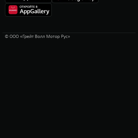
© ООО «Грейт Волл Мотор Рус»