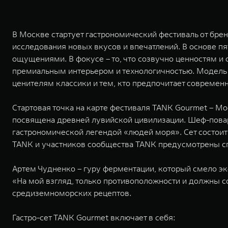
В Москве стартует гастрономический фестиваль от бре
исследования новых вкусов и впечатлений. В основе п
ощущениями. В фокусе – то, что созвучно ценностям и
премиальным интерьером и технологичностью. Модель 
ценителям классики и тем, кто предпочитает современ
Стартовая точка на карте фестиваля TANK Gourmet – Мо
посвящена древней лувийской цивилизации. Шеф-повар
гастрономической легендой «людей моря». Сет состоит и
TANK и участников сообщества TANK предусмотрены 
Артем Чудненко – гуру ферментации, который смело 
«На мой взгляд, только противоположности и должны со
средиземноморских рецептов.
Гастро-сет TANK Gourmet включает в себя: