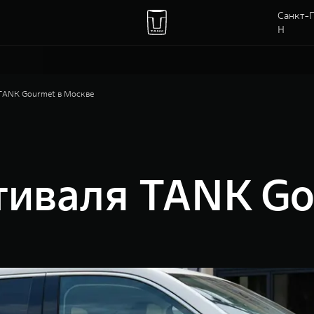
Санкт-П
Н
TANK Gourmet в Москве
тиваля TANK Go