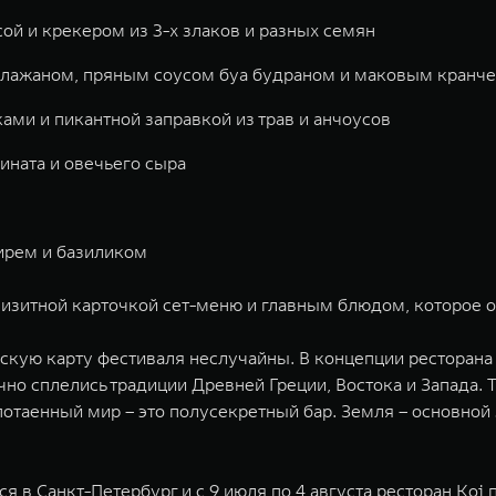
сой и крекером из 3-х злаков и разных семян
клажаном, пряным соусом буа будраном и маковым кранч
ми и пикантной заправкой из трав и анчоусов
ината и овечьего сыра
ирем и базиликом
изитной карточкой сет-меню и главным блюдом, которое о
ескую карту фестиваля неслучайны. В концепции ресторан
нично сплелись традиции Древней Греции, Востока и Запада.
отаенный мир – это полусекретный бар. Земля – основной з
 в Санкт-Петербург и с 9 июля по 4 августа ресторан Koi