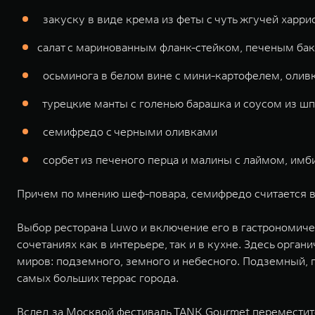
закуску в виде крема из феты с чуть жгучей харри
салат с маринованным фланк-стейком, печеным ба
осьминога в белом вине с мини-картофелем, оливка
турецкие манты с голенью барашка и соусом из шп
семифредо с черными оливками
сорбет из печеного перца и малины с лаймом, имб
Причем по мнению шеф-повара, семифредо считается в
Выбор ресторана Luwo и включение его в гастрономич
сочетаниях как в интерьере, так и в кухне. Здесь орга
миров: подземного, земного и небесного. Подземный, п
самых больших террас города.
Вслед за Москвой фестиваль TANK Gourmet переместится