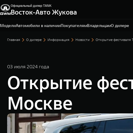
Официальный дилер TANK
Санкт-Петербург, ул. Портовая, 15, литер Б, помещ. 2-
Восток-Авто Жукова
Н
+7 (812) 703-77-03
Модели
Автомобили в наличии
Покупателям
Владельцам
О дилере
Главная
О дилере
Информация
Новости
Открытие фестиваля 
03 июля 2024 года
Открытие фес
Москве