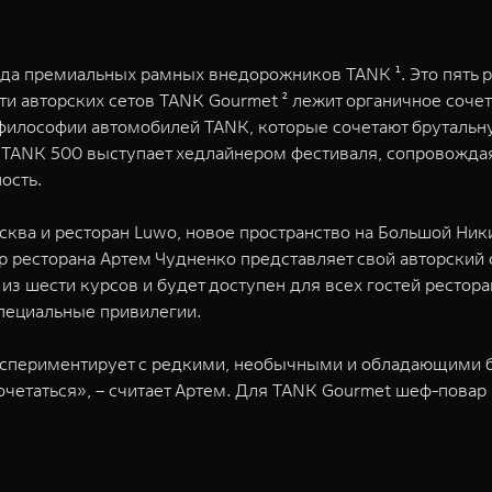
нда премиальных рамных внедорожников TANK ¹. Это пять р
яти авторских сетов TANK Gourmet ² лежит органичное соч
 философии автомобилей TANK, которые сочетают бруталь
TANK 500 выступает хедлайнером фестиваля, сопровождая
ность.
сква и ресторан Luwo, новое пространство на Большой Ник
 ресторана Артем Чудненко представляет свой авторский
з шести курсов и будет доступен для всех гостей ресторан
специальные привилегии.
экспериментирует с редкими, необычными и обладающими
четаться», – считает Артем. Для TANK Gourmet шеф-повар 