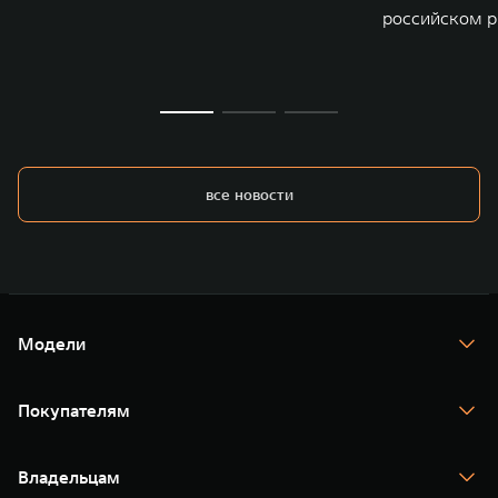
российском р
все новости
Модели
TANK 300
TANK 400
Покупателям
TANK 500
TANK 700
Спецпредложения
Тест-драйв
Владельцам
TANK Финансы