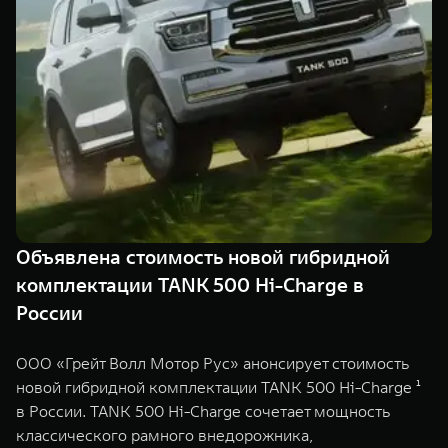
TANK Финансы
Сервис
Корпоративным клиентам
Специальные предложения
Моторные масла
TANK ФИНАНСЫ
TANK Кредит
ЦИФРОВЫЕ СЕРВИСЫ TANK
TANK Лизинг
Цифровые сервисы TANK
TANK 500
TANK 700
TANK Страхование
Подписки
Веди за собой
Сила признан
от 6 499 000 ₽
от 10 199 
Объявлена стоимость новой гибридной
комплектации TANK 500 Hi-Charge в
России
ООО «Грейт Волл Мотор Рус» анонсирует стоимость
новой гибридной комплектации TANK 500 Hi-Charge ¹
в России. TANK 500 Hi-Charge сочетает мощность
классического рамного внедорожника,