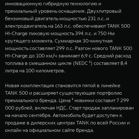
инновационную гибридную технологию и
WEY 07
WEY 05
премиальный уровень оснащения. Двухлитровый
Расширяя границы комфорта
Эстетика нов
бензиновый двигатель мощностью 231 л.с. и
от 6 149 000 ₽
от 5 699 0
электродвигатель на 163 л.с. обеспечивают TANK 500
Hi-Charge пиковую мощность 394 л.с. и 750 Нм
крутящего момента. Суммарная 30-минутная
мощность составляет 299 л.с. Разгон нового TANK 500
Hi-Charge до 100 км/ч занимает 6,9 с. Cредний расход
топлива в смешанном цикле (NEDC ²) составляет 8,4
литра на 100 километров.
Новая комплектация становится пятой в линейке
WEY 80
WEY 80 
TANK 500 и расширяет существующее портфолио
Масштаб возможностей
Масштаб воз
премиального бренда. Цена ³ новинки составит 7 299
от 6 449 000 ₽
от 8 099 
000 рублей, включая НДС. Старт продаж запланирован
на начало сентября. Автомобиль будет доступен к
продаже в дилерских центрах TANK по всей России и
онлайн на официальном сайте бренда.