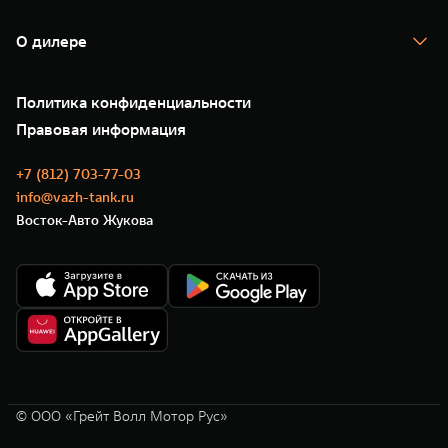
TANK Кредит
Гарантия
TANK Лизинг
Помощь на дороге
Корпоративным клиентам
О дилере
Новые цифровые сервисы TANK
Зарядные станции
Подписки
О нас
Специальные предложения
35 лет GWM
Сервис
Политика конфиденциальности
GWM ТЕХ ДЕНЬ
Нулевое ТО
Новости
Правовая информация
Моторные масла
+7 (812) 703-77-03
info@vazh-tank.ru
Восток-Авто Жукова
© ООО «Грейт Волл Мотор Рус»