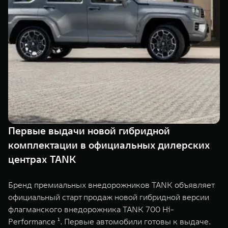
TANK Финансы
Сервис
Корпоративным клиентам
Специальные предложения
Моторные масла
TANK ФИНАНСЫ
TANK Кредит
ЦИФРОВЫЕ СЕРВИСЫ TANK
TANK Лизинг
Цифровые сервисы TANK
TANK 500
TANK 700
TANK Страхование
Подписки
Веди за собой
Сила признан
от 6 499 000 ₽
от 10 199 
Первые выдачи новой гибридной
комплектации в официальных дилерских
центрах TANK
Бренд премиальных внедорожников TANK объявляет
официальный старт продаж новой гибридной версии
флагманского внедорожника TANK 700 Hi-
Performance ¹. Первые автомобили готовы к выдаче.