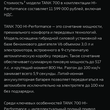
Стоимость ² модели TANK 700 в комплектации Hi-
WEY 07
WEY 05
Performance составляет 11 599 000 рублей, включая
Расширяя границы комфорта
Эстетика нов
НДС.
от 6 149 000 ₽
от 5 699 0
TANK 700 Hi-Performance — это сочетание мощности,
премиального комфорта и передовых технологий.
Модель оснащена гибридной силовой установкой на
базе бензинового двигателя V6 объемом 3,0 л и
электромотора, встроенного в 9-ступенчатую
автоматическую коробку передач. Такое сочетание
обеспечивает суммарную пиковую мощность до 517
л.с. и крутящий момент 800 Нм. Разгон до 100 км/ч
WEY 80
WEY 80 
занимает всего 5,9 секунды. Литий-ионная
Масштаб возможностей
Масштаб воз
аккумуляторная батарея позволяет передвигаться на
от 6 449 000 ₽
от 8 099 
автомобиле исключительно на электротяге до 100 км
без подзарядки.
Среди ключевых особенностей TANK 700 Hi-
Performance — интеллектуальный полный привод