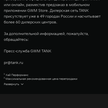
или онлайн, разместив предзаказ в мобильном
приложении GWM Store. Дилерская сеть TANK
присутствует уже в 49 городах России и насчитывает
более 60 дилерских центров.
За дополнительной информацией, пожалуйста,
обращайтесь:
Пресс-служба GWM TANK
pr@tank.ru
¹ Хай Перформанс
² Максимальная рекомендованная цена перепродажи
³ Торк-он-Диманд
Развернуть
⁴ ГВМ Коннекшн
⁵ Премиум
⁶ Супериор
⁷ Эдишен Уан
Great Wall Motor Company Limited (GWM) — глобальный производитель
внедорожников, кроссоверов и пикапов, специализирующийся на