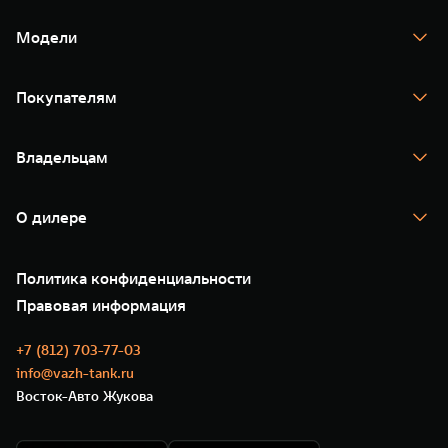
Модели
TANK 300
TANK 400
Покупателям
TANK 500
TANK 700
Спецпредложения
Тест-драйв
Владельцам
TANK Финансы
TANK Кредит
Гарантия
TANK Лизинг
Помощь на дороге
Корпоративным клиентам
О дилере
Новые цифровые сервисы TANK
Зарядные станции
Подписки
О нас
Специальные предложения
35 лет GWM
Сервис
Политика конфиденциальности
GWM ТЕХ ДЕНЬ
Нулевое ТО
Новости
Правовая информация
Моторные масла
+7 (812) 703-77-03
info@vazh-tank.ru
Восток-Авто Жукова