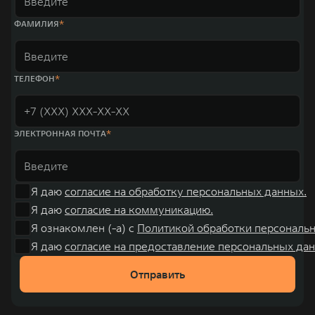
«14+5», которая включает 10 внутренних производственных
комплексов и 4 зарубежных – в России, Таиланде, Бразилии и Индии, а
ФАМИЛИЯ
также 5 предприятий по сборке автомобилей.
ТЕЛЕФОН
ЭЛЕКТРОННАЯ ПОЧТА
Я даю
согласие на обработку персональных данных.
Я даю
согласие на коммуникацию.
Я ознакомлен (-а) с
Политикой обработки персональ
Я даю
согласие на предоставление персональных дан
Отправить