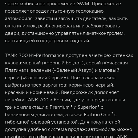
через мобильное приложение GWM. Приложение
позволяет определить точную геолокацию
автомобиля, завести и заглушить двигатель, закрыть
окна или люк, разблокировать или заблокировать
двери, дистанционно управлять климат-контролем,
вентиляцией и подогревом сидений.
TANK 700 Hi-Performance доступен в четырех оттенках
кузова: черный («Черный Богдо»), серый («Учарская
Платина»), зеленый («Зеленый Азау») и матовый
серый («Саянский Серый»). Цвет салона можно
выбрать из трех вариантов: коричнево-черный,
красный и коричневый. Внедорожник дополняет
линейку TANK 700 в России, где уже представлены
три комплектации: Premium ⁵ и Superior ⁶ с
бензиновым двигателем, а также Edition One ⁷ с
гибридной силовой установкой. Для покупателей
доступна удобная система продаж: автомобиль можно
приобрести в официальных дилерских центрах TANK