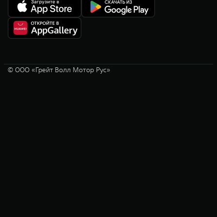
© ООО «Грейт Волл Мотор Рус»