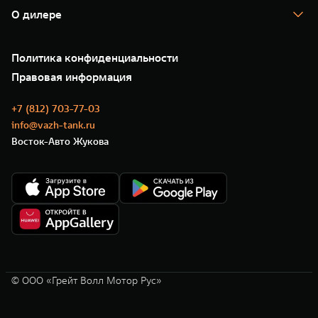
Помощь на дороге
Корпоративным клиентам
О дилере
Новые цифровые сервисы TANK
Зарядные станции
Подписки
О нас
Специальные предложения
35 лет GWM
Сервис
Политика конфиденциальности
GWM ТЕХ ДЕНЬ
Нулевое ТО
Новости
Правовая информация
Моторные масла
+7 (812) 703-77-03
info@vazh-tank.ru
Восток-Авто Жукова
© ООО «Грейт Волл Мотор Рус»