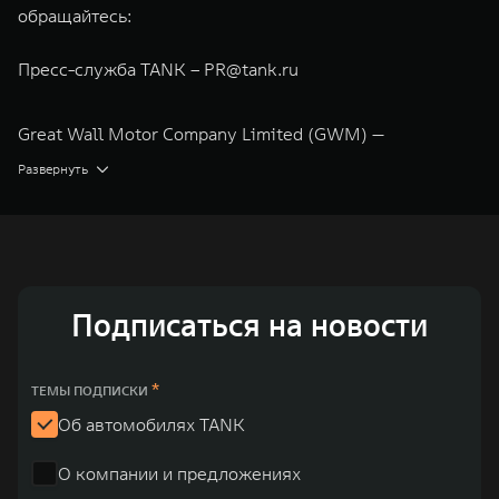
обращайтесь:
Пресс-служба TANK –
PR@tank.ru
Great Wall Motor Company Limited (GWM) —
глобальный производитель внедорожников,
Развернуть
кроссоверов и пикапов, специализирующийся на
интеллектуальных технологиях и экологичном
производстве. Компания была зарегистрирована на
Гонконгской и Шанхайской фондовых биржах в 2003 и
Подписаться на новости
2011 годах соответственно. Сфера деятельности
концерна GWM включает проектирование,
исследования и разработки, производство, продажу и
*
ТЕМЫ ПОДПИСКИ
обслуживание автомобилей и запчастей. Значительная
Об автомобилях TANK
доля инвестиций GWM сосредоточена на
О компании и предложениях
конструкторских разработках автомобилей и силовых