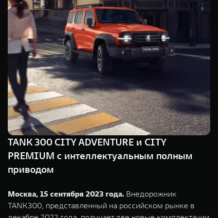
TANK Финансы
Сервис
Корпоративным клиентам
Специальные предложения
Моторные масла
TANK ФИНАНСЫ
TANK Кредит
ЦИФРОВЫЕ СЕРВИСЫ TANK
TANK Лизинг
Цифровые сервисы TANK
TANK 500
TANK 700
TANK Страхование
Подписки
Веди за собой
Сила признан
от 6 499 000 ₽
от 10 199 
TANK 300 CITY ADVENTURE и CITY
PREMIUM c интеллектуальным полным
приводом
Москва, 15 сентября 2023 года.
Внедорожник
TANK300, представленный на российском рынке в
декабре 2022 года, получает две новые комплектации