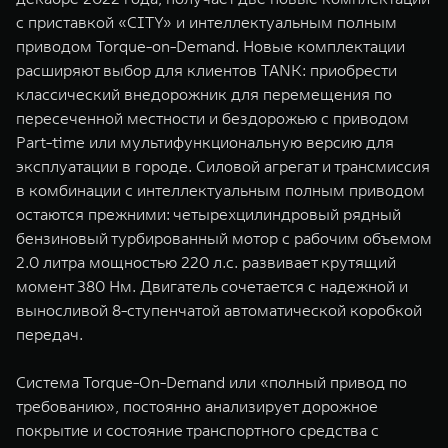
WEY 07
WEY 05
с приставкой «CITY» и интеллектуальным полным
Расширяя границы комфорта
Эстетика нов
приводом Torque-on-Demand. Новые комплектации
от 6 149 000 ₽
от 5 699 0
расширяют выбор для клиентов TANK: приобрести
классический внедорожник для перемещения по
пересеченной местности и бездорожью с приводом
Part-time или мультифункциональную версию для
эксплуатации в городе. Силовой агрегат и трансмиссия
в комбинации с интеллектуальным полным приводом
остаются прежними: четырехцилиндровый рядный
бензиновый турбированный мотор с рабочим объемом
2.0 литра мощностью 220 л.с. развивает крутящий
WEY 80
WEY 80 
момент 380 Нм. Двигатель сочетается с надежной и
Масштаб возможностей
Масштаб воз
выносливой 8-ступенчатой автоматической коробкой
от 6 449 000 ₽
от 8 099 
передач.
Система Torque-On-Demand или «полный привод по
требованию», постоянно анализирует дорожное
покрытие и состояние транспортного средства с