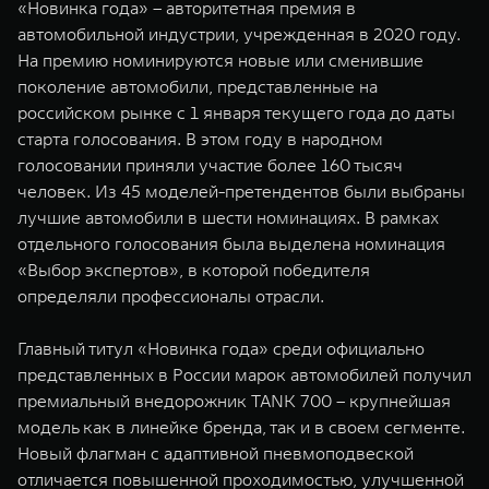
«Новинка года» – авторитетная премия в
WEY 07
WEY 05
автомобильной индустрии, учрежденная в 2020 году.
Расширяя границы комфорта
Эстетика нов
На премию номинируются новые или сменившие
от 6 149 000 ₽
от 5 699 0
поколение автомобили, представленные на
российском рынке с 1 января текущего года до даты
старта голосования. В этом году в народном
голосовании приняли участие более 160 тысяч
человек. Из 45 моделей-претендентов были выбраны
лучшие автомобили в шести номинациях. В рамках
отдельного голосования была выделена номинация
«Выбор экспертов», в которой победителя
определяли профессионалы отрасли.
WEY 80
WEY 80 
Масштаб возможностей
Масштаб воз
Главный титул «Новинка года» среди официально
от 6 449 000 ₽
от 8 099 
представленных в России марок автомобилей получил
премиальный внедорожник TANK 700 – крупнейшая
модель как в линейке бренда, так и в своем сегменте.
Новый флагман с адаптивной пневмоподвеской
отличается повышенной проходимостью, улучшенной