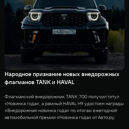
TANK Финансы
Сервис
Корпоративным клиентам
Специальные предложения
Моторные масла
TANK ФИНАНСЫ
TANK Кредит
ЦИФРОВЫЕ СЕРВИСЫ TANK
TANK Лизинг
Цифровые сервисы TANK
TANK 500
TANK 700
TANK Страхование
Подписки
Веди за собой
Сила признан
от 6 499 000 ₽
от 10 199 
Народное признание новых внедорожных
флагманов TANK и HAVAL
Флагманский внедорожник TANK 700 получил титул
«Новинка года», а рамный HAVAL H9 удостоен награды
«Внедорожная новинка года» по итогам ежегодной
автомобильной премии «Новинка года» от Авто.ру.