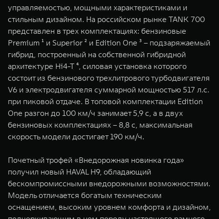
управляемостью, мощными характеристиками и
стильным дизайном. На российском рынке TANK 700
представлен в трех комплектациях: бензиновые
Premium ¹ и Superior ² и Edition One ³ – подзаряжаемый
гибрид, построенный на собственной гибридной
архитектуре Hi4-T ⁴, силовая установка которого
состоит из бензинового трехлитрового турбодвигателя
V6 и электродвигателя суммарной мощностью 517 л.с.
при пиковой отдаче. В топовой комплектации Edition
One разгон до 100 км/ч занимает 5,9 с, а в двух
бензиновых комплектациях – 8,8 с, максимальная
скорость модели достигает 190 км/ч.
Почетный трофей «Внедорожная новинка года»
получил новый HAVAL H9, обладающий
бескомпромиссными внедорожными возможностями.
Модель отличается богатым техническим
оснащением, высоким уровнем комфорта и дизайном,
подчеркивающим в нем породу настоящего рамного