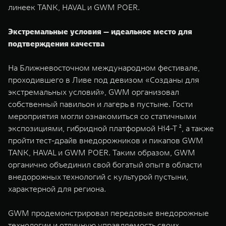
WEY 80
WEY 80 Лаундж
линеек TANK, HAVAL и GWM POER.
Масштаб возможностей
Масштаб возможностей
от 6 449 000 ₽
от 8 099 000 ₽
Экстремальные условия — идеальное место для
подтверждения качества
На Ближневосточном международном фестивале,
проходившего в Ливе под девизом «Созданы для
экстремальных условий», GWM организовал
собственный павильон и лагерь в пустыне. Гости
мероприятия могли ознакомиться со статичными
экспозициями, гибридной платформой Hi4-T ², а также
пройти тест-драйв внедорожников и пикапов GWM
TANK, HAVAL и GWM POER. Таким образом, GWM
органично объединил свой богатый опыт в области
внедорожных технологий с культурой пустыни,
характерной для региона.
GWM продемонстрировал передовые внедорожные
технологии и отличную управляемость своих