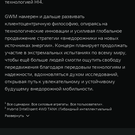
технологией Hi4.
GWM намерен и дальше развивать
клиентоцентричную философию, опираясь на
технологические инновации и усиливая глобальное
продвижение стратегии «внедорожники на новых
источниках энергии». Концерн планирует продолжать
участие в экстремальных испытаниях по всему миру,
чтобы ещё больше людей смогли ощутить свободу
передвижения благодаря передовым технологиям и
надежности, вдохновляться духом исследований,
открывая путь к увлекательному и устойчивому
будущему внедорожной мобильности.
¹ Все сценарии. Все силовые агрегаты. Все пользователи».
² Hybrid Intelligent 4WD TANK (Гибридный интеллектуальный
полноприводный Тэнк)
Развернуть
³ Hybrid intelligent 4WD (Гибридный интеллектуальный
полноприводный)
⁴ Алха хирос гезеринг («Встреча героев Алашаня»)
⁵ Го виз мор («добивайся большего»)