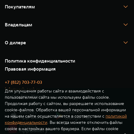
TANK 400
Покупателям
TANK 500
TANK 700
Спецпредложения
Тест-драйв
Владельцам
TANK Финансы
TANK Кредит
Гарантия
TANK Лизинг
Помощь на дороге
Корпоративным клиентам
О дилере
Новые цифровые сервисы TANK
Зарядные станции
Подписки
О нас
Специальные предложения
35 лет GWM
Сервис
Политика конфиденциальности
GWM ТЕХ ДЕНЬ
Нулевое ТО
Новости
Правовая информация
Моторные масла
+7 (812) 703-77-03
info@vazh-tank.ru
Для улучшения работы сайта и взаимодействия с
Восток-Авто Жукова
пользователями сайта мы используем файлы cookie.
Продолжая работу с сайтом, вы разрешаете использование
cookie-файлов. Обработка вашей персональной информации
на нашем сайте осуществляется в соответствии с
политикой
конфиденциальности
. Вы всегда можете отключить файлы
cookie в настройках вашего браузера. Если файлы cookie