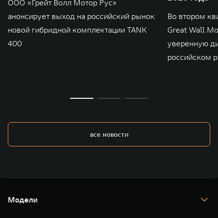
ООО «Грейт Волл Мотор Рус»
включая центры в России, Китае, Японии, США, Германии, Индии,
Австрии и Южной Корее. Компания построила глобальную систему
анонсирует выход на российский рынок
Во втором кв
«14+5», которая включает 10 внутренних производственных
комплексов и 4 зарубежных – в России, Таиланде, Бразилии и Индии, а
новой гибридной комплектации TANK
Great Wall M
также 5 предприятий по сборке автомобилей.
400
уверенную д
российском р
все новости
Модели
TANK 300