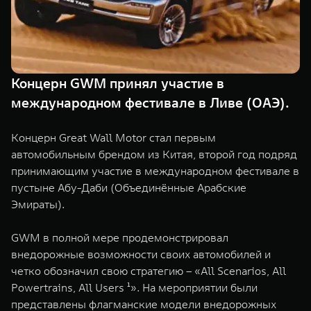
TANK Финансы
Сервис
Корпоративным клиентам
Специальные предложения
TANK 500
TANK 700
Моторные масла
Веди за собой
Сила признания
TANK ФИНАНСЫ
от 6 499 000 ₽
от 10 199 000 ₽
Концерн GWM принял участие в
TANK Кредит
ЦИФРОВЫЕ СЕРВИСЫ TANK
международном фестивале в Ливе (ОАЭ).
TANK Лизинг
Цифровые сервисы TANK
Концерн Great Wall Motor стал первым
TANK Страхование
Подписки
автомобильным брендом из Китая, второй год подряд
принимающим участие в международном фестивале в
WEY 07
WEY 05
пустыне Абу-Даби (Объединённые Арабские
Расширяя границы комфорта
Эстетика нового времени
Эмираты).
от 6 149 000 ₽
от 5 699 000 ₽
GWM в полной мере продемонстрировал
внедорожные возможности своих автомобилей и
четко обозначил свою стратегию – «All Scenarios, All
Powertrains, All Users ¹». На мероприятии были
представлены флагманские модели внедорожных