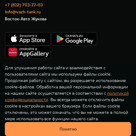
TANK Финансы
Сервис
+7 (812) 703-77-03
info@vazh-tank.ru
Корпоративным клиентам
Специальные предложения
Восток-Авто Жукова
TANK 500
TANK 700
Моторные масла
Веди за собой
Сила признания
TANK ФИНАНСЫ
от 6 499 000 ₽
от 10 199 000 ₽
TANK Кредит
ЦИФРОВЫЕ СЕРВИСЫ TANK
TANK Лизинг
Цифровые сервисы TANK
TANK Страхование
Подписки
Для улучшения работы сайта и взаимодействия с
пользователями сайта мы используем файлы cookie.
© ООО «Грейт Волл Мотор Рус»
WEY 07
WEY 05
Продолжая работу с сайтом, вы разрешаете использование
cookie-файлов. Обработка вашей персональной информации
Расширяя границы комфорта
Эстетика нового времени
на нашем сайте осуществляется в соответствии с
политикой
от 6 149 000 ₽
от 5 699 000 ₽
конфиденциальности
. Вы всегда можете отключить файлы
cookie в настройках вашего браузера. Если файлы cookie
отключены, это может означать, что вы не можете в полной
мере использовать все функции нашего сайта.
Понятно