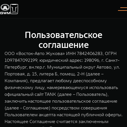
Пользовательское
Покупателям
Владельцам
О дилере
Модели
соглашение
ООО «Восток-Авто Жукова» ИНН 7842406283, ОГРН
ВЫБОР АВТОМОБИЛЯ
ГАРАНТИЯ И ПОДДЕРЖКА
ИНФОРМАЦИЯ
1097847092199, юридический адрес: 198096, г. Санкт-
Петербург, вн.тер.г. Муниципальный округ Автово, ул.
Спецпредложения
Гарантия
О нас
Портовая, д. 15, литера Б, помещ. 2-Н (далее –
Конфигуратор
Помощь на дороге
35 лет GWM
Компания), предлагает любому дееспособному
физическому лицу, намеревающемуся использовать
TANK 300
TANK 400
Тест-драйв
GWM ТЕХ ДЕНЬ
официальный сайт TANK (далее – Пользователь),
СЕРВИС
Следуй за открытиями
За пределы возможного
заключить настоящее пользовательское соглашение
Зарядные станции
Новости
от 3 999 000 ₽
от 5 599 000 ₽
Калькулятор ТО
(далее - Соглашение) посредством совершения
Пользователем акцепта настоящей публичной оферты.
Нулевое ТО
ПОКУПКА АВТОМОБИЛЯ
Настоящее Соглашение считается заключенным