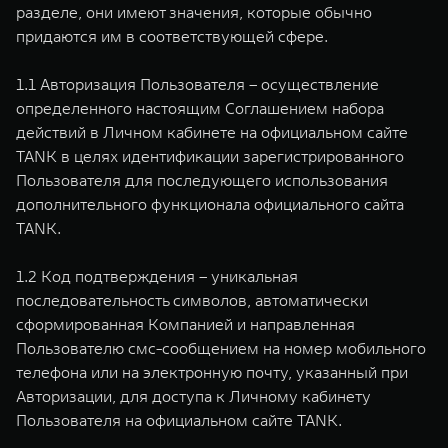
WEY 80
WEY 80 Лаундж
разделе, они имеют значения, которые обычно
Масштаб возможностей
Масштаб возможностей
придаются им в соответствующей сфере.
от 6 449 000 ₽
от 8 099 000 ₽
1.1 Авторизация Пользователя – осуществление
определенного настоящим Соглашением набора
действий в Личном кабинете на официальном сайте
TANK в целях идентификации зарегистрированного
Пользователя для последующего использования
дополнительного функционала официального сайта
TANK.
1.2 Код подтверждения – уникальная
последовательность символов, автоматически
сформированная Компанией и направленная
Пользователю смс-сообщением на номер мобильного
телефона или на электронную почту, указанный при
Авторизации, для доступа к Личному кабинету
Пользователя на официальном сайте TANK.