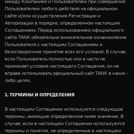
между Компанией и Пользователем при совершения
TANK Финансы
Сервис
Пользователем любого действия на официальном
Корпоративным клиентам
Специальные предложения
сайте и/или осуществления Регистрации и
TANK 500
TANK 700
Авторизации в порядке, определенном настоящим
Моторные масла
Веди за собой
Сила признания
Соглашением. Перед использованием официального
TANK ФИНАНСЫ
от 6 499 000 ₽
от 10 199 000 ₽
сайта TANK обязательно внимательное ознакомление
TANK Кредит
ЦИФРОВЫЕ СЕРВИСЫ TANK
Пользователя с настоящим Соглашением и
безоговорочное принятие всех его условий. В случае,
TANK Лизинг
Цифровые сервисы TANK
если Пользователь полностью или в части не
принимает условия настоящего Соглашения, он не
TANK Страхование
Подписки
вправе использовать официальный сайт TANK в каких -
WEY 07
WEY 05
либо целях.
Расширяя границы комфорта
Эстетика нового времени
от 6 149 000 ₽
от 5 699 000 ₽
1. ТЕРМИНЫ И ОПРЕДЕЛЕНИЯ
В настоящем Соглашении используются следующие
термины, имеющие определенное ниже значение. В
случае, если в настоящем Соглашении используются
термины и понятия, не определенные в настоящем