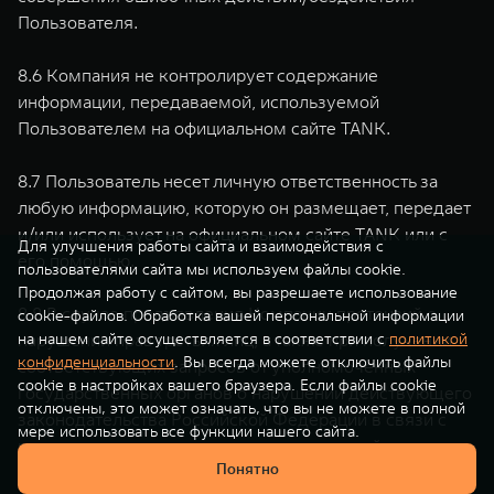
Пользователя.
8.6 Компания не контролирует содержание
информации, передаваемой, используемой
Пользователем на официальном сайте TANK.
8.7 Пользователь несет личную ответственность за
любую информацию, которую он размещает, передает
и/или использует на официальном сайте TANK или с
Для улучшения работы сайта и взаимодействия с
его помощью.
пользователями сайта мы используем файлы cookie.
Продолжая работу с сайтом, вы разрешаете использование
8.8 В случае предъявления Компании претензий о
cookie-файлов. Обработка вашей персональной информации
нарушении прав третьих лиц, а также при получении
на нашем сайте осуществляется в соответствии с
политикой
конфиденциальности
. Вы всегда можете отключить файлы
соответствующих запросов от уполномоченных
cookie в настройках вашего браузера. Если файлы cookie
государственных органов о нарушении действующего
отключены, это может означать, что вы не можете в полной
законодательства Российской Федерации в связи с
мере использовать все функции нашего сайта.
размещением, использованием, передачей
Понятно
информации Пользователем и/или при возникновении